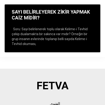
SAYI BELİRLEYEREK ZİKİR YAPMAK
CAİZ MİDİR?
Soru: Sayı belirlenerek toplu olarak Kelime-i Tevhid
çekip dualamakta bir sakınca var mıdır? Örneğin bir
grup insanın evlerinde toplanıp belli sayıda Kelime-i
Tevhid okuması,
FETVA
الفتوى