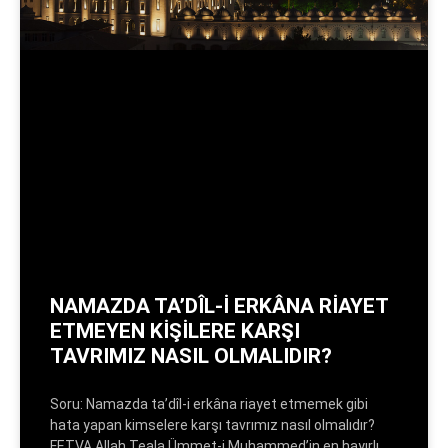
NAMAZDA TA’DÎL-İ ERKÂNA RİAYET
ETMEYEN KİŞİLERE KARŞI
TAVRIMIZ NASIL OLMALIDIR?
Soru: Namazda ta’dîl-i erkâna riayet etmemek gibi
hata yapan kimselere karşı tavrımız nasıl olmalıdır?
FETVA Allah Teala Ümmet-i Muhammed’in en hayırlı