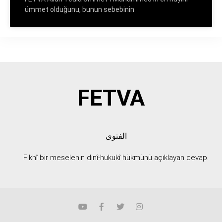
ümmet olduğunu, bunun sebebinin
FETVA
الفتوى
Fıkhî bir meselenin dinî-hukukî hükmünü açıklayan cevap.