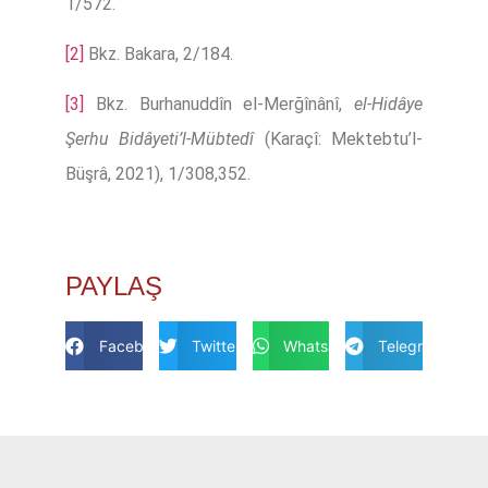
1/572.
[2]
Bkz. Bakara, 2/184.
[3]
Bkz. Burhanuddîn el-Merğînânî,
el-Hidâye
Şerhu Bidâyeti’l-Mübtedî
(Karaçî: Mektebtu’l-
Büşrâ, 2021), 1/308,352.
PAYLAŞ
Facebook
Twitter
Whatsapp
Telegram