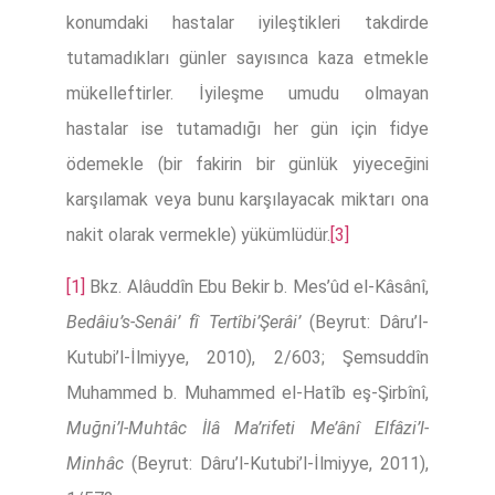
konumdaki hastalar iyileştikleri takdirde
tutamadıkları günler sayısınca kaza etmekle
mükelleftirler. İyileşme umudu olmayan
hastalar ise tutamadığı her gün için fidye
ödemekle (bir fakirin bir günlük yiyeceğini
karşılamak veya bunu karşılayacak miktarı ona
nakit olarak vermekle) yükümlüdür.
[3]
[1]
Bkz. Alâuddîn Ebu Bekir b. Mes’ûd el-Kâsânî,
Bedâiu’s-Senâi’ fî Tertîbi’Şerâi’
(Beyrut: Dâru’l-
Kutubi’l-İlmiyye, 2010), 2/603; Şemsuddîn
Muhammed b. Muhammed el-Hatîb eş-Şirbînî,
Muğni’l-Muhtâc İlâ Ma’rifeti Me’ânî Elfâzi’l-
Minhâc
(Beyrut: Dâru’l-Kutubi’l-İlmiyye, 2011),