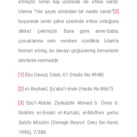
etmiştir. İsmin kişi üzerinde de etkisi vardır.
Ulema “Her şeyin isminden bir nasibi vardır”
[3]
buyurarak ismin şahıs üzerinde etkisi olduğuna
dikkat çekmiştir. Buna göre anne-baba,
çocuklarına isim verirken özellikle İslam’a
hizmet etmiş, bu davayı göğüslemiş kimselerin
isimlerini vermelidir.
[1]
Ebu Davud, Edeb, 61 (Hadis No:4948)
[2]
el-Beyhakī, Şuʿabü’l-îmân (Hadis No:8667)
[3]
Ebü’l-Abbâs Ziyâüddîn Ahmed b. Ömer b.
İbrâhîm el-Ensârî el-Kurtubî,
el-Müfhim şerḥu
Ṣaḥîḥi Müslim
(Dımaşk-Beyrut: Daru İbn Kesîr,
1996), 7/386.