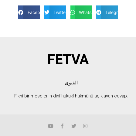
Facebook
Twitter
Whatsapp
Telegram
FETVA
الفتوى
Fıkhî bir meselenin dinî-hukukî hükmünü açıklayan cevap.