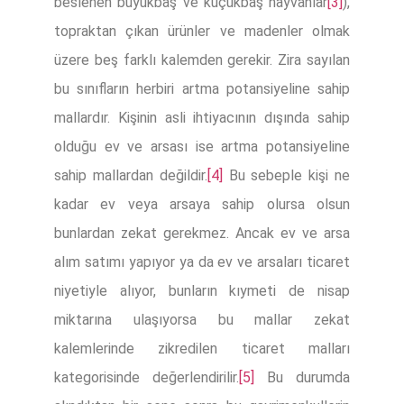
beslenen büyükbaş ve küçükbaş hayvanlar
[3]
),
topraktan çıkan ürünler ve madenler olmak
üzere beş farklı kalemden gerekir. Zira sayılan
bu sınıfların herbiri artma potansiyeline sahip
mallardır. Kişinin asli ihtiyacının dışında sahip
olduğu ev ve arsası ise artma potansiyeline
sahip mallardan değildir.
[4]
Bu sebeple kişi ne
kadar ev veya arsaya sahip olursa olsun
bunlardan zekat gerekmez. Ancak ev ve arsa
alım satımı yapıyor ya da ev ve arsaları ticaret
niyetiyle alıyor, bunların kıymeti de nisap
miktarına ulaşıyorsa bu mallar zekat
kalemlerinde zikredilen ticaret malları
kategorisinde değerlendirilir.
[5]
Bu durumda