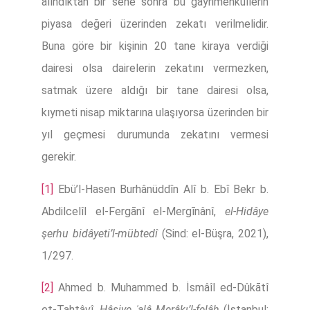
alındıktan bir sene sonra bu gayrimenkullerin
piyasa değeri üzerinden zekatı verilmelidir.
Buna göre bir kişinin 20 tane kiraya verdiği
dairesi olsa dairelerin zekatını vermezken,
satmak üzere aldığı bir tane dairesi olsa,
kıymeti nisap miktarına ulaşıyorsa üzerinden bir
yıl geçmesi durumunda zekatını vermesi
gerekir.
[1]
Ebü’l-Hasen Burhânüddîn Alî b. Ebî Bekr b.
Abdilcelîl el-Fergānî el-Mergīnânî,
el-Hidâye
şerhu bidâyeti’l-mübtedî
(Sind: el-Büşra, 2021),
1/297.
[2]
Ahmed b. Muhammed b. İsmâîl ed-Dûkātî
et-Tahtâvî,
Ḥâşiye ʿalâ Merâḳı’l-felâḥ
(İstanbul: