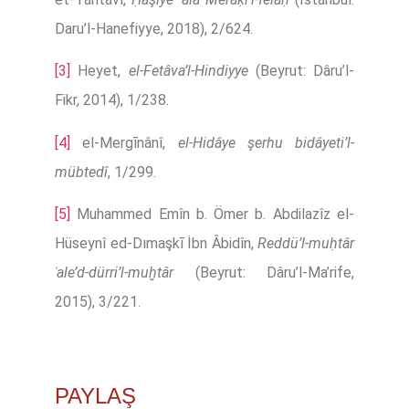
Daru’l-Hanefiyye, 2018), 2/624.
[3]
Heyet,
el-Fetâva’l-Hindiyye
(Beyrut: Dâru’l-
Fikr, 2014), 1/238.
[4]
el-Mergīnânî,
el-Hidâye şerhu bidâyeti’l-
mübtedî
, 1/299.
[5]
Muhammed Emîn b. Ömer b. Abdilazîz el-
Hüseynî ed-Dımaşkī İbn Âbidîn,
Reddü’l-muḥtâr
ʿale’d-dürri’l-muḫtâr
(Beyrut: Dâru’l-Ma’rife,
2015), 3/221.
PAYLAŞ