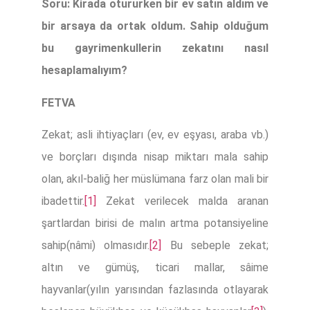
Soru: Kirada otururken bir ev satın aldım ve
bir arsaya da ortak oldum. Sahip olduğum
bu gayrimenkullerin zekatını nasıl
hesaplamalıyım?
FETVA
Zekat; asli ihtiyaçları (ev, ev eşyası, araba vb.)
ve borçları dışında nisap miktarı mala sahip
olan, akıl-baliğ her müslümana farz olan mali bir
ibadettir.
[1]
Zekat verilecek malda aranan
şartlardan birisi de malın artma potansiyeline
sahip(nâmi) olmasıdır.
[2]
Bu sebeple zekat;
altın ve gümüş, ticari mallar, sâime
hayvanlar(yılın yarısından fazlasında otlayarak