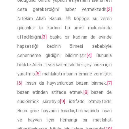
olduğunu, onlara yapılan eziyetlerin ise uhrevi
ceza gerektirdiğini haber vermektedir.
[2]
Nitekim Allah Rasulü ﷺ köpeğe su veren
günahkar bir kadının bu ameli mukabilinde
affedildiğini,
[3]
başka bir kadının da evinde
hapsettiği kedinin ölmesi sebebiyle
cehenneme girdiğini bildirmiştir.
[4]
Bununla
birlikte Allah Teala kainattaki her şeyi insan için
yaratmış,
[5]
mahlukatı insanın emrine vermiştir.
[6]
İnsan da hayvanlardan bazen binmek,
[7]
bazen etinden istifade etmek,
[8]
bazen de
süslenmek suretiyle
[9]
istifade etmektedir.
Buna göre hayvanın kısırlaştırılmasında insan
ve hayvan için herhangi bir maslahat