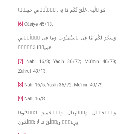
هُوَ ٱلَّذِی خَلَقَ لَكُم مَّا فِی ٱلۡأَرۡضِ جَمِیعࣰا
[6]
Câsiye 45/13.
وَسَخَّرَ لَكُم مَّا فِی ٱلسَّمَـٰوَ ٰ⁠تِ وَمَا فِی ٱلۡأَرۡضِ
جَمِیعࣰا مِّنۡهُۚ
[7]
Nahl 16/8; Yâsîn 36/72; Mü’min 40/79;
Zuhruf 43/13.
[8]
Nahl 16/5; Yâsîn 36/72; Mü’min 40/79.
[9]
Nahl 16/8.
وَٱلۡخَیۡلَ وَٱلۡبِغَالَ وَٱلۡحَمِیرَ لِتَرۡكَبُوهَا
وَزِینَةࣰۚ وَیَخۡلُقُ مَا لَا تَعۡلَمُونَ