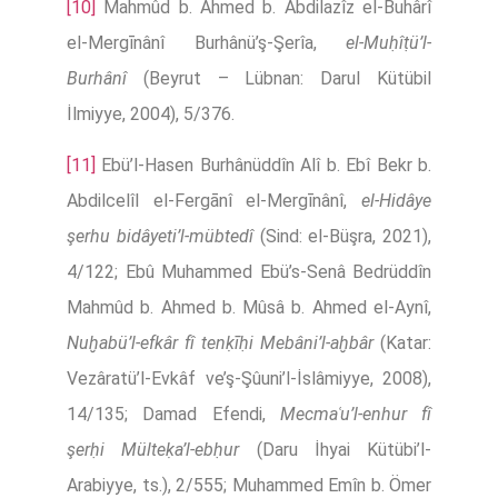
[10]
Mahmûd b. Ahmed b. Abdilazîz el-Buhârî
el-Mergīnânî Burhânü’ş-Şerîa,
el-Muḥîṭü’l-
Burhânî
(Beyrut – Lübnan: Darul Kütübil
İlmiyye, 2004), 5/376.
[11]
Ebü’l-Hasen Burhânüddîn Alî b. Ebî Bekr b.
Abdilcelîl el-Fergānî el-Mergīnânî,
el-Hidâye
şerhu bidâyeti’l-mübtedî
(Sind: el-Büşra, 2021),
4/122; Ebû Muhammed Ebü’s-Senâ Bedrüddîn
Mahmûd b. Ahmed b. Mûsâ b. Ahmed el-Aynî,
Nuḫabü’l-efkâr fî tenḳīḥi Mebâni’l-aḫbâr
(Katar:
Vezâratü’l-Evkâf ve’ş-Şûuni’l-İslâmiyye, 2008),
14/135; Damad Efendi,
Mecmaʿu’l-enhur fî
şerḥi Mülteḳa’l-ebḥur
(Daru İhyai Kütübi’l-
Arabiyye, ts.), 2/555; Muhammed Emîn b. Ömer