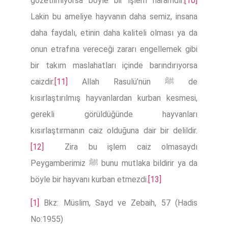
gözetilmiyorsa böyle bir işlem haramdır.
[10]
Lakin bu ameliye hayvanın daha semiz, insana
daha faydalı, etinin daha kaliteli olması ya da
onun etrafına vereceği zararı engellemek gibi
bir takım maslahatları içinde barındırıyorsa
caizdir.
[11]
Allah Rasulü’nün ﷺ de
kısırlaştırılmış hayvanlardan kurban kesmesi,
gerekli görüldüğünde hayvanları
kısırlaştırmanın caiz olduğuna dair bir delildir.
[12]
Zira bu işlem caiz olmasaydı
Peygamberimiz ﷺ bunu mutlaka bildirir ya da
böyle bir hayvanı kurban etmezdi.
[13]
[1]
Bkz: Müslim, Sayd ve Zebaih, 57 (Hadis
No:1955)