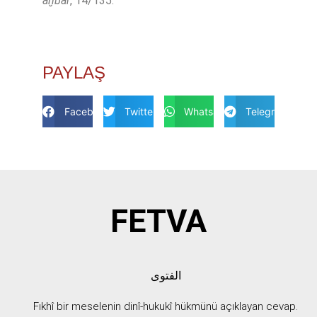
aḫbâr
, 14/135.
PAYLAŞ
Facebook
Twitter
Whatsapp
Telegram
FETVA
الفتوى
Fıkhî bir meselenin dinî-hukukî hükmünü açıklayan cevap.