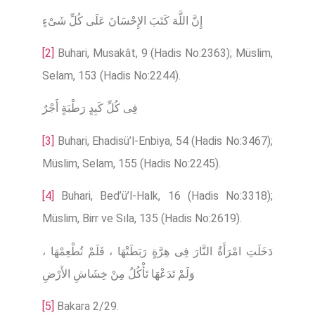
إِنَّ اللَّهَ كَتَبَ الإِحْسَانَ عَلَى كُلِّ شَىْءٍ
[2]
Buhari, Musakât, 9 (Hadis No:2363); Müslim,
Selam, 153 (Hadis No:2244).
فِى كُلِّ كَبِدٍ رَطْبَةٍ أَجْرٌ
[3]
Buhari, Ehadisü’l-Enbiya, 54 (Hadis No:3467);
Müslim, Selam, 155 (Hadis No:2245).
[4]
Buhari, Bed’ü’l-Halk, 16 (Hadis No:3318);
Müslim, Birr ve Sıla, 135 (Hadis No:2619).
دَخَلَتِ امْرَأَةٌ النَّارَ فِى هِرَّةٍ رَبَطَتْهَا ، فَلَمْ تُطْعِمْهَا ،
وَلَمْ تَدَعْهَا تَأْكُلُ مِنْ خِشَاشِ الأَرْضِ
[5]
Bakara 2/29.