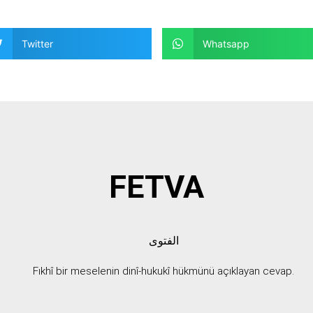
Twitter
Whatsapp
FETVA
الفتوى
Fıkhî bir meselenin dinî-hukukî hükmünü açıklayan cevap.