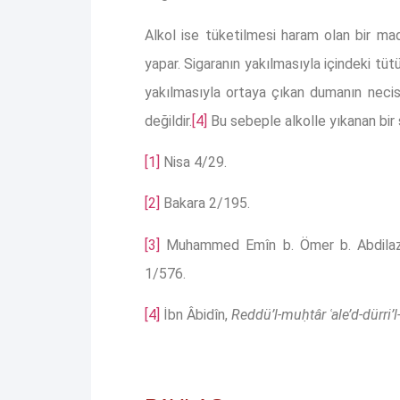
Alkol ise tüketilmesi haram olan bir ma
yapar. Sigaranın yakılmasıyla içindeki 
yakılmasıyla ortaya çıkan dumanın necis
değildir.
[4]
Bu sebeple alkolle yıkanan bir 
[1]
Nisa 4/29.
[2]
Bakara 2/195.
[3]
Muhammed Emîn b. Ömer b. Abdilazî
1/576.
[4]
İbn Âbidîn,
Reddü’l-muḥtâr ʿale’d-dürri’