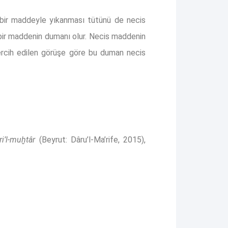
 bir maddeyle yıkanması tütünü de necis
bir maddenin dumanı olur. Necis maddenin
Tercih edilen görüşe göre bu duman necis
ri’l-muḫtâr
(Beyrut: Dâru’l-Ma’rife, 2015),