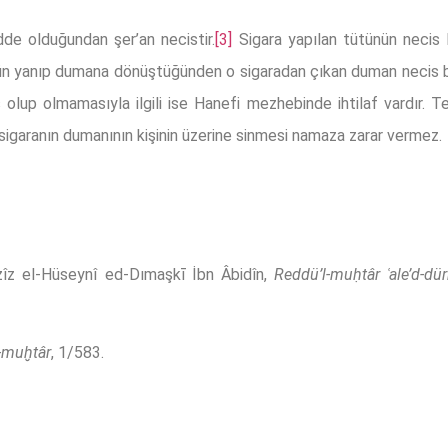
dde olduğundan şer’an necistir.
[3]
Sigara yapılan tütünün necis
tütün yanıp dumana dönüştüğünden o sigaradan çıkan duman necis 
 olup olmamasıyla ilgili ise Hanefi mezhebinde ihtilaf vardır. 
sigaranın dumanının kişinin üzerine sinmesi namaza zarar vermez.
z el-Hüseynî ed-Dımaşkī İbn Âbidîn,
Reddü’l-muḥtâr ʿale’d-dür
l-muḫtâr
, 1/583.