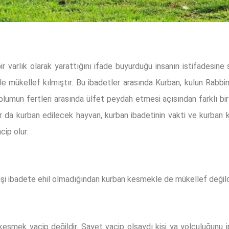
bir varlık olarak yarattığını ifade buyurduğu insanın istifadesin
le mükellef kılmıştır. Bu ibadetler arasında Kurban, kulun Rabbin
plumun fertleri arasında ülfet peydah etmesi açısından farklı bir
lar da kurban edilecek hayvan, kurban ibadetinin vakti ve kurban 
cip olur:
işi ibadete ehil olmadığından kurban kesmekle de mükellef değild
kesmek vacip değildir. Şayet vacip olsaydı kişi ya yolculuğunu