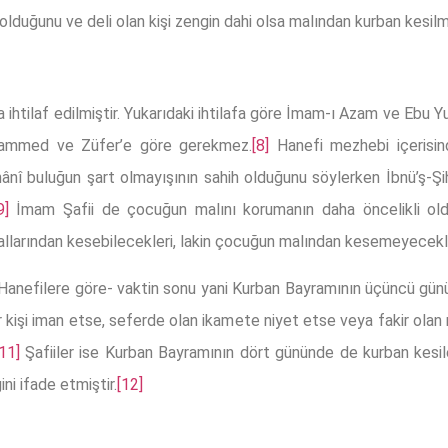
duğunu ve deli olan kişi zengin dahi olsa malından kurban kesilm
da ihtilaf edilmiştir. Yukarıdaki ihtilafa göre İmam-ı Azam ve Ebu
hammed ve Züfer’e göre gerekmez.
[8]
Hanefi mezhebi içerisin
nânî buluğun şart olmayışının sahih olduğunu söylerken İbnü’ş-Şih
9]
İmam Şafii de çocuğun malını korumanın daha öncelikli ol
allarından kesebilecekleri, lakin çocuğun malından kesemeyecekle
Hanefilere göre- vaktin sonu yani Kurban Bayramının üçüncü günün
 kişi iman etse, seferde olan ikamete niyet etse veya fakir olan n
[11]
Şafiiler ise Kurban Bayramının dört gününde de kurban kesil
ni ifade etmiştir.
[12]