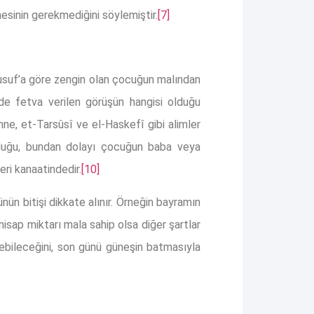
esinin gerekmediğini söylemiştir.
[7]
 Yusuf’a göre zengin olan çocuğun malından
de fetva verilen görüşün hangisi olduğu
ne, et-Tarsûsî ve el-Haskefî gibi alimler
duğu, bundan dolayı çocuğun baba veya
ri kanaatindedir.
[10]
ün bitişi dikkate alınır. Örneğin bayramın
isap miktarı mala sahip olsa diğer şartlar
ebileceğini, son günü güneşin batmasıyla