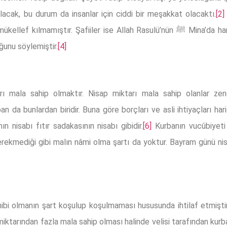
acak, bu durum da insanlar için ciddi bir meşakkat olacaktı.
[2]
ler ise Allah Rasulü’nün ﷺ Mina’da hanımları için kurban kesmesini esas alarak
unu söylemiştir.
[4]
arı mala sahip olmaktır. Nisap miktarı mala sahip olanlar zeng
rban da bunlardan biridir. Buna göre borçları ve asli ihtiyaçları ha
 nisabı fıtır sadakasının nisabı gibidir.
[6]
Kurbanın vucûbiyeti 
erekmediği gibi malın nâmi olma şartı da yoktur. Bayram günü nisa
sahibi olmanın şart koşulup koşulmaması hususunda ihtilaf etmi
 miktarından fazla mala sahip olması halinde velisi tarafından kur