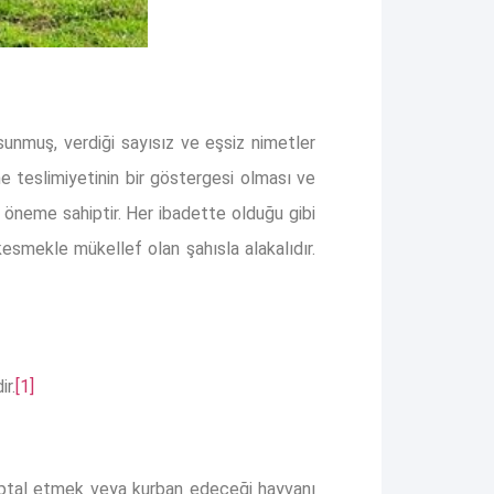
e sunmuş, verdiği sayısız ve eşsiz nimetler
e teslimiyetinin bir göstergesi olması ve
 öneme sahiptir. Her ibadette olduğu gibi
kesmekle mükellef olan şahısla alakalıdır.
ir.
[1]
 iptal etmek veya kurban edeceği hayvanı