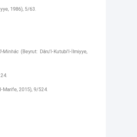
iyye, 1986), 5/63.
’l-Minhâc
(Beyrut: Dâru’l-Kutubi’l-İlmiyye,
224.
l-Marife, 2015), 9/524.