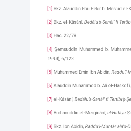
[1]
Bkz. Alâuddîn Ebu Bekir b. Mes’ûd el-
[2]
Bkz. el-Kâsânî,
Bedâiu’s-Sanâi’ fi Tertîbi
[3]
Hac, 22/78.
[4]
Şemsuddîn Muhammed b. Muhammed 
1994), 6/123.
[5]
Muhammed Emin İbn Abidin,
Raddu’l-M
[6]
Alâuddîn Muhammed b. Ali el-Haskefî
[7]
el-Kâsânî,
Bedâiu’s-Sanâi’ fi Tertîbi’ş-Şe
[8]
Burhanuddîn el-Merğînânî,
el-Hidâye Ş
[9]
Bkz. İbn Abidin,
Raddu’l-Muhtâr ala’d-D