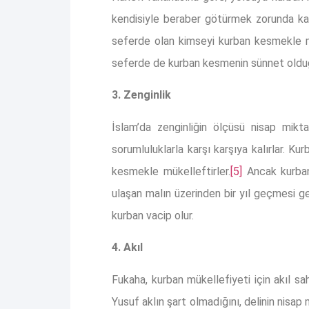
kendisiyle beraber götürmek zorunda kal
seferde olan kimseyi kurban kesmekle mükellef kılmamıştır. Şafii
seferde de kurban kesmenin sünnet olduğ
3. Zenginlik
İslam’da zenginliğin ölçüsü nisap mikt
sorumluluklarla karşı karşıya kalırlar. Ku
kesmekle mükelleftirler.
[5]
Ancak kurbanın
ulaşan malın üzerinden bir yıl geçmesi g
kurban vacip olur.
4. Akıl
Fukaha, kurban mükellefiyeti için akıl 
Yusuf aklın şart olmadığını, delinin nisap