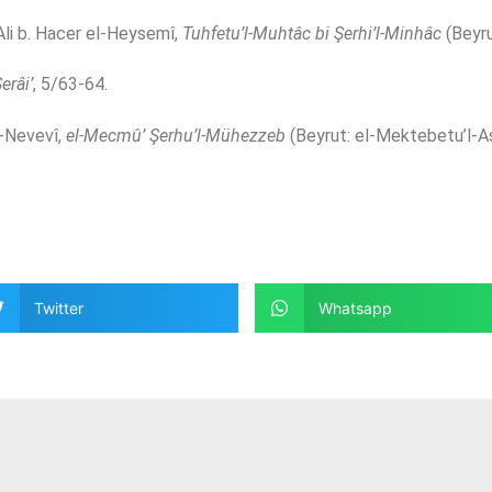
i b. Hacer el-Heysemî,
Tuhfetu’l-Muhtâc bi Şerhi’l-Minhâc
(Beyru
erâi’
, 5/63-64.
n-Nevevî,
el-Mecmû’ Şerhu’l-Mühezzeb
(Beyrut: el-Mektebetu’l-As
Twitter
Whatsapp