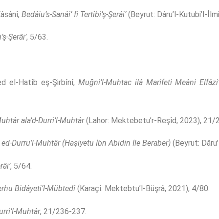
Kâsânî,
Bedâiu’s-Sanâi’ fi Tertîbi’ş-Şerâi’
(Beyrut: Dâru’l-Kutubi’l-İlm
’ş-Şerâi’
, 5/63.
el-Hatîb eş-Şirbînî,
Muğni’l-Muhtac ilâ Marifeti Meâni Elfâzi
uhtâr ala’d-Durri’l-Muhtâr
(Lahor: Mektebetu’r-Reşîd, 2023), 21/
,
ed-Durru’l-Muhtâr (Haşiyetu İbn Abidin İle Beraber)
(Beyrut: Dâru’
râi’
, 5/64.
erhu Bidâyeti’l-Mübtedî
(Karaçî: Mektebtu’l-Büşrâ, 2021), 4/80.
urri’l-Muhtâr
, 21/236-237.