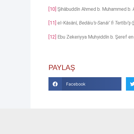
[10]
Şihâbuddîn Ahmed b. Muhammed b. Al
[11]
el-Kâsânî,
Bedâiu’s-Sanâi’ fi Tertîbi’ş-Ş
[12]
Ebu Zekeriyya Muhyiddîn b. Şeref e
PAYLAŞ
Facebook