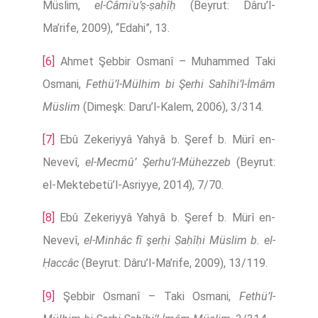
Müslim,
el-Câmiʿu’ṣ-ṣaḥîḥ
(Beyrut: Dâru’l-
Ma’rife, 2009), “Edahi”, 13.
[6]
Ahmet Şebbir Osmanî – Muhammed Taki
Osmani,
Fethü’l-Mülhim bi Şerhi Sahîhi’l-İmâm
Müslim
(Dimeşk: Daru’l-Kalem, 2006), 3/314.
[7]
Ebû Zekeriyyâ Yahyâ b. Şeref b. Mürî en-
Nevevî,
el-Mecmû’ Şerhu’l-Mühezzeb
(Beyrut:
el-Mektebetü’l-Asriyye, 2014), 7/70.
[8]
Ebû Zekeriyyâ Yahyâ b. Şeref b. Mürî en-
Nevevî,
el-Minhâc fî şerḥi Ṣaḥîḥi Müslim b. el-
Ḥaccâc
(Beyrut: Dâru’l-Ma’rife, 2009), 13/119.
[9]
Şebbir Osmanî – Taki Osmani,
Fethü’l-