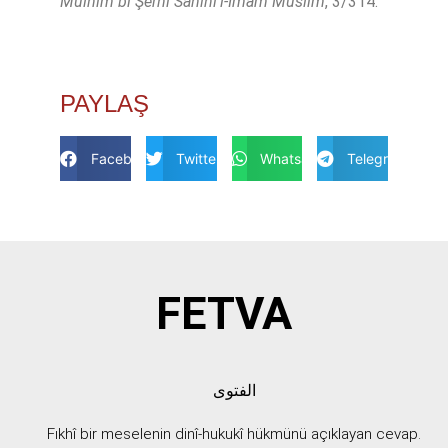
Mülhim bi Şerhi Sahîhi’l-İmâm Müslim
, 3/314.
PAYLAŞ
Facebook
Twitter
Whatsapp
Telegram
FETVA
الفتوى
Fıkhî bir meselenin dinî-hukukî hükmünü açıklayan cevap.