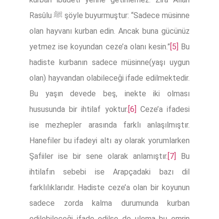
Rasûlu ﷺ şöyle buyurmuştur: “Sadece müsinne
olan hayvanı kurban edin. Ancak buna gücünüz
yetmez ise koyundan ceze’a olanı kesin.”
[5]
Bu
hadiste kurbanın sadece müsinne(yaşı uygun
olan) hayvandan olabileceği ifade edilmektedir.
Bu yaşın devede beş, inekte iki olması
hususunda bir ihtilaf yoktur.
[6]
Ceze’a ifadesi
ise mezhepler arasında farklı anlaşılmıştır.
Hanefiler bu ifadeyi altı ay olarak yorumlarken
Şafiiler ise bir sene olarak anlamıştır.
[7]
Bu
ihtilafın sebebi ise Arapçadaki bazı dil
farklılıklarıdır. Hadiste ceze’a olan bir koyunun
sadece zorda kalma durumunda kurban
edilebileceği ifade edilse de ulema bu emrin