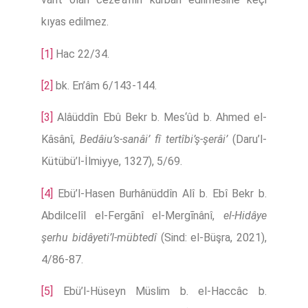
kıyas edilmez.
[1]
Hac 22/34.
[2]
bk. En’âm 6/143-144.
[3]
Alâüddîn Ebû Bekr b. Mes‘ûd b. Ahmed el-
Kâsânî,
Bedâiu’s-sanâi’ fî tertîbi’ş-şerâi’
(Daru’l-
Kütübü’l-İlmiyye, 1327), 5/69.
[4]
Ebü’l-Hasen Burhânüddîn Alî b. Ebî Bekr b.
Abdilcelîl el-Fergānî el-Mergīnânî,
el-Hidâye
şerhu bidâyeti’l-mübtedî
(Sind: el-Büşra, 2021),
4/86-87.
[5]
Ebü’l-Hüseyn Müslim b. el-Haccâc b.