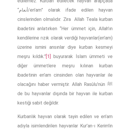
edilemez. Kurban edilecek hayvan arapçada
“أنعام/en’am” olarak ifade edilen hayvan
cinslerinden olmalıdır. Zira Allah Teala kurban
ibadetini anlatırken “Her ümmet için, Allah’ın
kendilerine rızık olarak verdiği hayvanlar(en’am)
üzerine ismini ansınlar diye kurban kesmeyi
meşru kıldık.”
[1]
buyurarak İslam ümmeti ve
diğer ümmetlere meşru kılınan kurban
ibadetinin en’am cinsinden olan hayvanlar ile
olacağını haber vermiştir. Allah Rasûlu’nün ﷺ
de bu hayvanlar dışında bir hayvan ile kurban
kestiği sabit değildir.
Kurbanlık hayvan olarak tayin edilen ve en’am
adıyla isimlendirilen hayvanlar Kur’an-ı Kerim’in