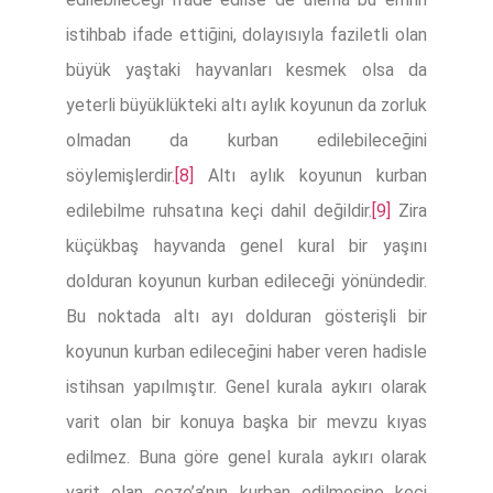
istihbab ifade ettiğini, dolayısıyla faziletli olan
büyük yaştaki hayvanları kesmek olsa da
yeterli büyüklükteki altı aylık koyunun da zorluk
olmadan da kurban edilebileceğini
söylemişlerdir.
[8]
Altı aylık koyunun kurban
edilebilme ruhsatına keçi dahil değildir.
[9]
Zira
küçükbaş hayvanda genel kural bir yaşını
dolduran koyunun kurban edileceği yönündedir.
Bu noktada altı ayı dolduran gösterişli bir
koyunun kurban edileceğini haber veren hadisle
istihsan yapılmıştır. Genel kurala aykırı olarak
varit olan bir konuya başka bir mevzu kıyas
edilmez. Buna göre genel kurala aykırı olarak
varit olan ceze’a’nın kurban edilmesine keçi