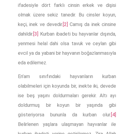
ifadesiyle dört farklı cinsin erkek ve dişisi
olmak üzere sekiz tanedir. Bu cinsler koyun,
keçi, inek ve devedir.
[2]
Camış da inek cinsine
dahildir.
[3]
Kurban ibadeti bu hayvanlar dışında,
yenmesi helal dahi olsa tavuk ve ceylan gibi
evcil ya da yabani bir hayvanın boğazlanmasıyla
eda edilemez.
En’am sınıfındaki hayvanların kurban
olabilmeleri için koyunda bir, inekte iki, devede
ise beş yaşını doldurmaları gerekir. Altı ayı
doldurmuş bir koyun bir yaşında gibi
gösteriyorsa bununla da kurban olur.
[4]
Belirlenen yaşlara ulaşmayan hayvanlar ile
kurban ibadeti yerine getirilemez. Zira Allah