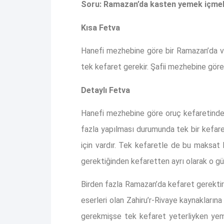
Soru: Ramazan’da kasten yemek içmek gi
Kısa Fetva
Hanefi mezhebine göre bir Ramazan’da vey
tek kefaret gerekir. Şafii mezhebine göre i
Detaylı Fetva
Hanefi mezhebine göre oruç kefaretinde te
fazla yapılması durumunda tek bir kefare
için vardır. Tek kefaretle de bu maksat h
gerektiğinden kefaretten ayrı olarak o gü
Birden fazla Ramazan’da kefaret gerektir
eserleri olan Zahiru’r-Rivaye kaynakların
gerekmişse tek kefaret yeterliyken yeme,