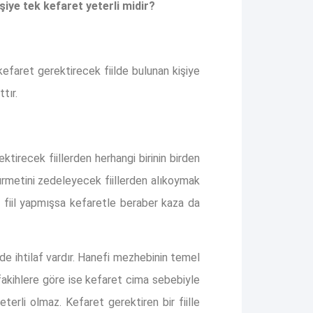
şiye tek kefaret yeterli midir?
efaret gerektirecek fiilde bulunan kişiye
tır.
tirecek fiillerden herhangi birinin birden
ürmetini zedeleyecek fiillerden alıkoymak
r fiil yapmışsa kefaretle beraber kaza da
e ihtilaf vardır. Hanefi mezhebinin temel
akihlere göre ise kefaret cima sebebiyle
erli olmaz. Kefaret gerektiren bir fiille