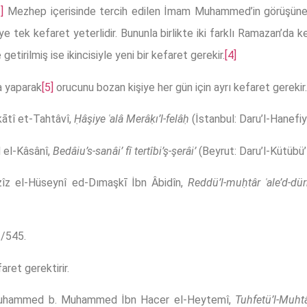
]
Mezhep içerisinde tercih edilen İmam Muhammed’in görüşüne g
 tek kefaret yeterlidir. Bununla birlikte iki farklı Ramazan’da ke
etirilmiş ise ikincisiyle yeni bir kefaret gerekir.
[4]
a yaparak
[5]
orucunu bozan kişiye her gün için ayrı kefaret gerekir. 
ātî et-Tahtâvî,
Ḥâşiye ʿalâ Merâḳı’l-felâḥ
(İstanbul: Daru’l-Hanefi
 el-Kâsânî,
Bedâiu’s-sanâi’ fî tertîbi’ş-şerâi’
(Beyrut: Daru’l-Kütübü’
z el-Hüseynî ed-Dımaşkī İbn Âbidîn,
Reddü’l-muḥtâr ʿale’d-dür
2/545.
ret gerektirir.
Muhammed b. Muhammed İbn Hacer el-Heytemî,
Tuhfetü’l-Muht