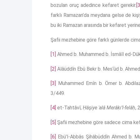
bozulan oruç adedince kefaret gerekir.
[3
farklı Ramazan’da meydana gelse de kişiye
bu iki Ramazan arasında bir kefaret yerine g
Şafii mezhebine göre farklı günlerde cim
[1]
Ahmed b. Muhammed b. İsmâîl ed-Dûk
[2]
Alâüddîn Ebû Bekr b. Mes‘ûd b. Ahmed
[3]
Muhammed Emîn b. Ömer b. Abdilazî
3/449.
[4]
et-Tahtâvî,
Ḥâşiye ʿalâ Merâḳı’l-felâḥ
, 
[5]
Şafii mezhebine göre sadece cima kefa
[6]
Ebü’l-Abbâs Şihâbüddîn Ahmed b. 