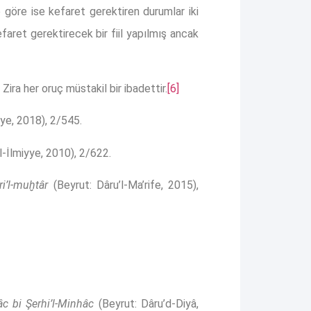
öre ise kefaret gerektiren durumlar iki
faret gerektirecek bir fiil yapılmış ancak
Zira her oruç müstakil bir ibadettir.
[6]
yye, 2018), 2/545.
l-İlmiyye, 2010), 2/622.
ri’l-muḫtâr
(Beyrut: Dâru’l-Ma’rife, 2015),
âc bi Şerhi’l-Minhâc
(Beyrut: Dâru’d-Diyâ,