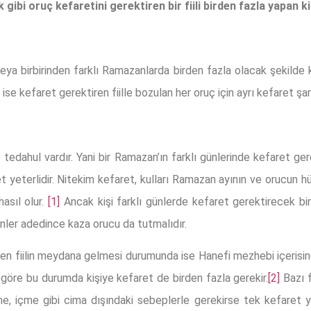
bi oruç kefaretini gerektiren bir fiili birden fazla yapan ki
a birbirinden farklı Ramazanlarda birden fazla olacak şekilde k
se kefaret gerektiren fiille bozulan her oruç için ayrı kefaret şart
dahul vardır. Yani bir Ramazan’ın farklı günlerinde kefaret gerek
t yeterlidir. Nitekim kefaret, kulları Ramazan ayının ve orucun h
asıl olur.
[1]
Ancak kişi farklı günlerde kefaret gerektirecek bi
nler adedince kaza orucu da tutmalıdır.
en fiilin meydana gelmesi durumunda ise Hanefi mezhebi içerisind
a göre bu durumda kişiye kefaret de birden fazla gerekir.
[2]
Bazı f
 içme gibi cima dışındaki sebeplerle gerekirse tek kefaret yet