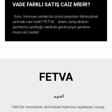
VADE FARKLI SATIŞ CAİZ MİDİR?
Soru: Veresiye satılan bir ürünü peşinden daha pahalı
satmak caiz midir? FETVA İslam, satış akdinin
şartlarına uyulduğu takdirde gerek peşin gerekse
müeccel (vadeli)
FETVA
الفتوى
Fıkhî bir meselenin dinî-hukukî hükmünü açıklayan cevap.