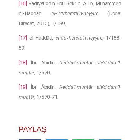
[16]
Radıyyüddîn Ebû Bekr b. Alî b. Muhammed
el-Haddâd,
el-Cevheretü’n-neyyire
(Doha:
Dirasât, 2015), 1/189.
[17]
el-Haddâd,
el-Cevheretü’n-neyyire
, 1/188-
89.
[18]
İbn Âbidîn,
Reddü’l-muḥtâr ʿale’d-dürri’l-
muḫtâr
, 1/570.
[19]
İbn Âbidîn,
Reddü’l-muḥtâr ʿale’d-dürri’l-
muḫtâr
, 1/570-71.
PAYLAŞ