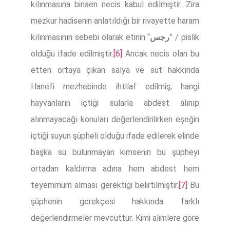
kılınmasına binaen necis kabul edilmiştir. Zira
mezkur hadisenin anlatıldığı bir rivayette haram
kılınmasının sebebi olarak etinin “
رجس
” / pislik
olduğu ifade edilmiştir.
[6]
Ancak necis olan bu
etten ortaya çıkan salya ve süt hakkında
Hanefi mezhebinde ihtilaf edilmiş, hangi
hayvanların içtiği sularla abdest alınıp
alınmayacağı konuları değerlendirilirken eşeğin
içtiği suyun şüpheli olduğu ifade edilerek elinde
başka su bulunmayan kimsenin bu şüpheyi
ortadan kaldırma adına hem abdest hem
teyemmüm alması gerektiği belirtilmiştir.
[7]
Bu
şüphenin gerekçesi hakkında farklı
değerlendirmeler mevcuttur. Kimi alimlere göre