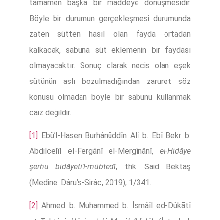
tamamen başka bir maddeye dönüşmesidir.
Böyle bir durumun gerçekleşmesi durumunda
zaten sütten hasıl olan fayda ortadan
kalkacak, sabuna süt eklemenin bir faydası
olmayacaktır. Sonuç olarak necis olan eşek
sütünün aslı bozulmadığından zaruret söz
konusu olmadan böyle bir sabunu kullanmak
caiz değildir.
[1]
Ebü’l-Hasen Burhânüddîn Alî b. Ebî Bekr b.
Abdilcelîl el-Fergānî el-Mergīnânî,
el-Hidâye
şerhu bidâyeti’l-mübtedî
, thk. Said Bektaş
(Medine: Dâru’s-Sirâc, 2019), 1/341.
[2]
Ahmed b. Muhammed b. İsmâîl ed-Dûkātî