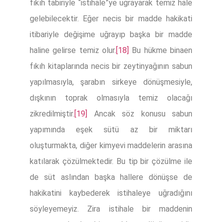
fıkıh tabiriyle “istihale”ye uğrayarak temiz hale
gelebilecektir. Eğer necis bir madde hakikati
itibariyle değişime uğrayıp başka bir madde
haline gelirse temiz olur.
[18]
Bu hükme binaen
fıkıh kitaplarında necis bir zeytinyağının sabun
yapılmasıyla, şarabın sirkeye dönüşmesiyle,
dışkının toprak olmasıyla temiz olacağı
zikredilmiştir.
[19]
Ancak söz konusu sabun
yapımında eşek sütü az bir miktarı
oluşturmakta, diğer kimyevi maddelerin arasına
katılarak çözülmektedir. Bu tip bir çözülme ile
de süt aslından başka hallere dönüşse de
hakikatini kaybederek istihaleye uğradığını
söyleyemeyiz. Zira istihale bir maddenin