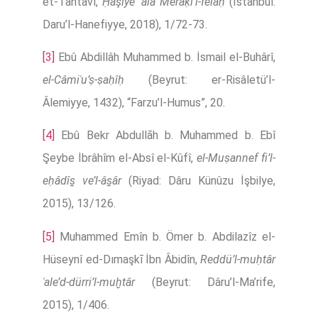
et-Tahtâvî,
Ḥâşiye ʿalâ Merâḳı’l-felâḥ
(İstanbul:
Daru’l-Hanefiyye, 2018), 1/72-73.
[3]
Ebû Abdillâh Muhammed b. İsmail el-Buhârî,
el-Câmiʿu’ṣ-ṣaḥîḥ
(Beyrut: er-Risâletü’l-
Âlemiyye, 1432), “Farzu’l-Humus”, 20.
[4]
Ebû Bekr Abdullāh b. Muhammed b. Ebî
Şeybe İbrâhîm el-Absî el-Kûfî,
el-Muṣannef fi’l-
eḥâdîs̱ ve’l-âs̱âr
(Riyad: Dâru Künûzu İşbilye,
2015), 13/126.
[5]
Muhammed Emîn b. Ömer b. Abdilazîz el-
Hüseynî ed-Dımaşkī İbn Âbidîn,
Reddü’l-muḥtâr
ʿale’d-dürri’l-muḫtâr
(Beyrut: Dâru’l-Ma’rife,
2015), 1/406.