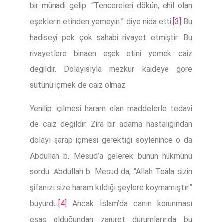
bir münadi gelip: “Tencereleri dökün, ehil olan
eşeklerin etinden yemeyin.” diye nida etti.
[3]
Bu
hadiseyi pek çok sahabi rivayet etmiştir. Bu
rivayetlere binaen eşek etini yemek caiz
değildir. Dolayısıyla mezkur kaideye göre
sütünü içmek de caiz olmaz.
Yenilip içilmesi haram olan maddelerle tedavi
de caiz değildir. Zira bir adama hastalığından
dolayı şarap içmesi gerektiği söylenince o da
Abdullah b. Mesud’a gelerek bunun hükmünü
sordu. Abdullah b. Mesud da, “Allah Teâla sizin
şifanızı size haram kıldığı şeylere koymamıştır.”
buyurdu.
[4]
Ancak İslam’da canın korunması
esas olduğundan zaruret durumlarında bu