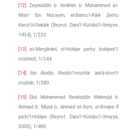
[12]
Zeynüddîn b. İbrâhîm b. Muhammed el-
Mısrî İbn Nüceym,
el-Bahru’r-Râik Şerhu
Kenzi’d-Dekâik
(Beyrut: Daru’l-Kütübü’l-İlmiyye,
1434), 1/233.
[13]
el-Mergīnânî,
el-Hidâye şerhu bidâyeti’l-
mübtedî
, 1/344.
[14]
İbn Âbidîn,
Reddü’l-muḥtâr ʿale’d-dürri’l-
muḫtâr
, 1/580.
[15]
Ebû Muhammed Bedrüddîn Mahmûd b.
Ahmed b. Mûsâ b. Ahmed el-Aynî,
el-Binâye fî
şerḥi’l-Hidâye
(Beyrut: Daru’l-Kütübü’l-İlmiyye,
2000), 1/490.