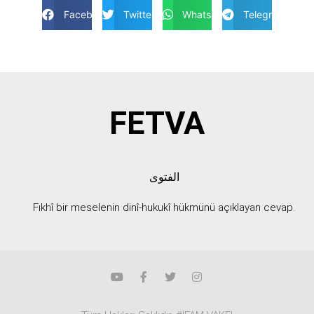
Facebook
Twitter
Whatsapp
Telegram
FETVA
الفتوى
Fıkhî bir meselenin dinî-hukukî hükmünü açıklayan cevap.