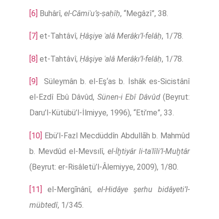
[6]
Buhârî,
el-Câmiʿu’ṣ-ṣaḥîḥ
, “Megâzî”, 38.
[7]
et-Tahtâvî,
Ḥâşiye ʿalâ Merâḳı’l-felâḥ
, 1/78.
[8]
et-Tahtâvî,
Ḥâşiye ʿalâ Merâḳı’l-felâḥ
, 1/78.
[9]
Süleymân b. el-Eş‘as b. İshâk es-Sicistânî
el-Ezdî Ebû Dâvûd,
Sünen-i Ebî Dâvûd
(Beyrut:
Daru’l-Kütübü’l-İlmiyye, 1996), “Eti’me”, 33.
[10]
Ebü’l-Fazl Mecdüddîn Abdullāh b. Mahmûd
b. Mevdûd el-Mevsılî,
el-İḫtiyâr li-taʿlîli’l-Muḫtâr
(Beyrut: er-Risâletü’l-Âlemiyye, 2009), 1/80.
[11]
el-Mergīnânî,
el-Hidâye şerhu bidâyeti’l-
mübtedî
, 1/345.