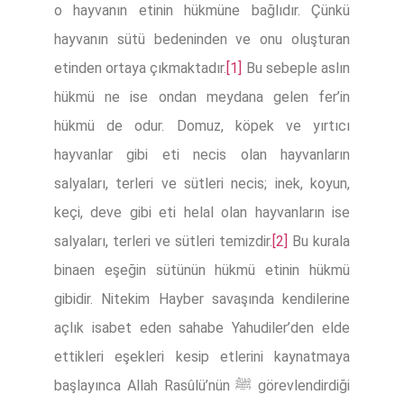
o hayvanın etinin hükmüne bağlıdır. Çünkü
hayvanın sütü bedeninden ve onu oluşturan
etinden ortaya çıkmaktadır.
[1]
Bu sebeple aslın
hükmü ne ise ondan meydana gelen fer’in
hükmü de odur. Domuz, köpek ve yırtıcı
hayvanlar gibi eti necis olan hayvanların
salyaları, terleri ve sütleri necis; inek, koyun,
keçi, deve gibi eti helal olan hayvanların ise
salyaları, terleri ve sütleri temizdir.
[2]
Bu kurala
binaen eşeğin sütünün hükmü etinin hükmü
gibidir. Nitekim Hayber savaşında kendilerine
açlık isabet eden sahabe Yahudiler’den elde
ettikleri eşekleri kesip etlerini kaynatmaya
başlayınca Allah Rasûlü’nün ﷺ görevlendirdiği