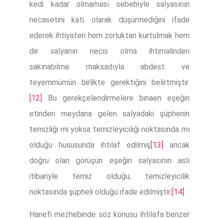
kedi kadar olmaması sebebiyle salyasının
necasetini kati olarak düşürmediğini ifade
ederek ihtiyaten hem zorluktan kurtulmak hem
de salyanın necis olma ihtimalinden
sakınabilme maksadıyla abdest ve
teyemmümün birlikte gerektiğini belirtmiştir.
[12]
Bu gerekçelendirmelere binaen eşeğin
etinden meydana gelen salyadaki şüphenin
temizliği mi yoksa temizleyiciliği noktasında mı
olduğu hususunda ihtilaf edilmiş
[13]
ancak
doğru olan görüşün eşeğin salyasının aslı
itibariyle temiz olduğu, temizleyicilik
noktasında şüpheli olduğu ifade edilmiştir.
[14]
Hanefi mezhebinde söz konusu ihtilafa benzer