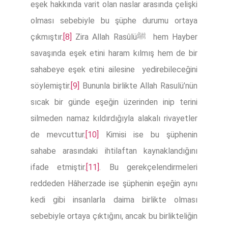
eşek hakkında varit olan naslar arasında çelişki
olması sebebiyle bu şüphe durumu ortaya
çıkmıştır.
[8]
Zira Allah Rasûlüﷺ hem Hayber
savaşında eşek etini haram kılmış hem de bir
sahabeye eşek etini ailesine yedirebileceğini
söylemiştir.
[9]
Bununla birlikte Allah Rasulü’nün
sıcak bir günde eşeğin üzerinden inip terini
silmeden namaz kıldırdığıyla alakalı rivayetler
de mevcuttur.
[10]
Kimisi ise bu şüphenin
sahabe arasındaki ihtilaftan kaynaklandığını
ifade etmiştir.
[11]
. Bu gerekçelendirmeleri
reddeden Hâherzade ise şüphenin eşeğin aynı
kedi gibi insanlarla daima birlikte olması
sebebiyle ortaya çıktığını, ancak bu birlikteliğin