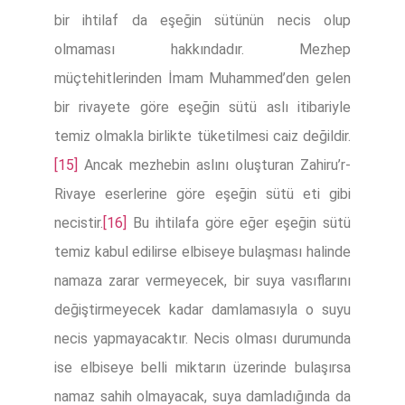
bir ihtilaf da eşeğin sütünün necis olup
olmaması hakkındadır. Mezhep
müçtehitlerinden İmam Muhammed’den gelen
bir rivayete göre eşeğin sütü aslı itibariyle
temiz olmakla birlikte tüketilmesi caiz değildir.
[15]
Ancak mezhebin aslını oluşturan Zahiru’r-
Rivaye eserlerine göre eşeğin sütü eti gibi
necistir.
[16]
Bu ihtilafa göre eğer eşeğin sütü
temiz kabul edilirse elbiseye bulaşması halinde
namaza zarar vermeyecek, bir suya vasıflarını
değiştirmeyecek kadar damlamasıyla o suyu
necis yapmayacaktır. Necis olması durumunda
ise elbiseye belli miktarın üzerinde bulaşırsa
namaz sahih olmayacak, suya damladığında da