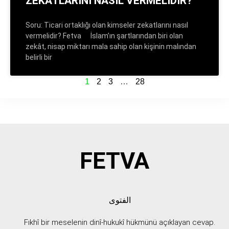
ZEKÂTLARINI NASIL VERMELİDİR?
Soru: Ticari ortaklığı olan kimseler zekatlarını nasıl
vermelidir? Fetva İslam’ın şartlarından biri olan
zekât, nisap miktarı mala sahip olan kişinin malından
belirli bir
1
2
3
…
28
FETVA
الفتوى
Fıkhî bir meselenin dinî-hukukî hükmünü açıklayan cevap.