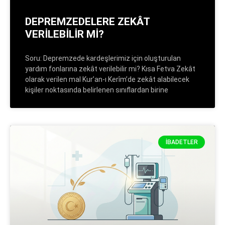
DEPREMZEDELERE ZEKÂT
VERİLEBİLİR Mİ?
Soru: Depremzede kardeşlerimiz için oluşturulan
yardım fonlarına zekât verilebilir mi? Kısa Fetva Zekât
olarak verilen mal Kur’an-ı Kerîm’de zekât alabilecek
kişiler noktasında belirlenen sınıflardan birine
İBADETLER