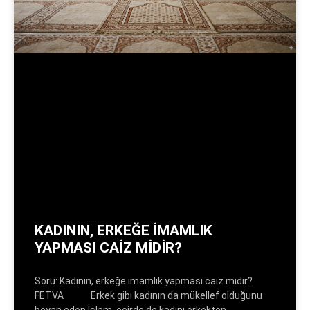
KADININ, ERKEĞE İMAMLIK
YAPMASI CAİZ MİDİR?
Soru: Kadının, erkeğe imamlık yapması caiz midir?
FETVA Erkek gibi kadının da mükellef olduğunu