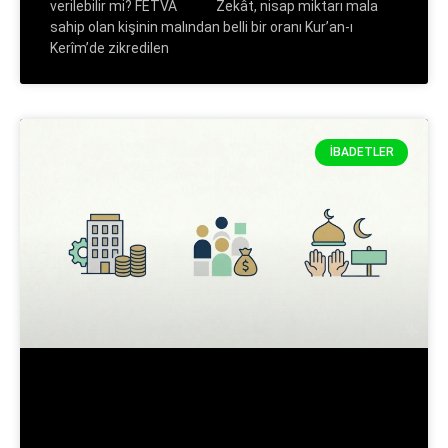
verilebilir mi? FETVA Zekât, nisap miktarı mala
sahip olan kişinin malından belli bir oranı Kur’an-ı
Kerîm’de zikredilen
İBADETLER