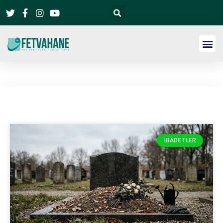
İBADETLER