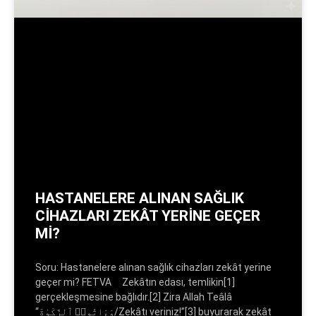
HASTANELERE ALINAN SAĞLIK
CİHAZLARI ZEKÂT YERİNE GEÇER
Mİ?
Soru: Hastanelere alınan sağlık cihazları zekât yerine
geçer mi? FETVA Zekâtın edası, temlikin[1]
gerçekleşmesine bağlıdır.[2] Zira Allah Teâlâ
“وَءَاتُوا۟ ٱلزَّكَوٰةَ/Zekâtı veriniz!”[3] buyurarak zekât