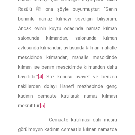
Rasûlü ﷺ ona şöyle buyurmuştur: “Senin
benimle namaz kılmayı sevdiğini biliyorum.
Ancak evinin kuytu odasında namaz kılman
salonunda kılmandan, salonunda kılman
avlusunda kılmandan, avlusunda kılman mahalle
mescidinde kılmandan, mahalle mescidinde
kılman ise benim mescidimde kılmandan daha
hayırlıdır.”
[4]
Söz konusu rivayet ve benzeri
nakillerden dolayı Hanefî mezhebinde genç
kadının cemaate katılarak namaz kılması
mekruhtur.
[5]
Cemaate katılması dahi meşru
görülmeyen kadının cemaatle kılınan namazda