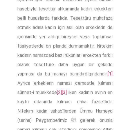
hasebiyle tesettür ahkamında kadın, erkekten
belli hususlarda farklıdır. Tesettürü muhafaza
etmek adına kadın için asıl olan erkeklerin de
içerisinde yer aldığı bireysel veya toplumsal
faaliyetlerde ön planda durmamaktır. Nitekim
kadının namazdaki bazı rükunları erkekten farklı
olarak tesettüre daha uygun bir şekilde
yapması da bu manayı barındırdığındandır.
[1]
Ayrıca erkeklerin namazı cemaatle kılması
sünnet-i müekkede
[2]
[3]
iken kadının evinin en
kuytu odasında kılması daha faziletlidir.
Nitekim kadın sahabîlerden Ümmü Humeyd
(r.anha) Peygamberimiz ﷺ gelerek onunla
namaz kılmayı çok istediğini söyleyince Allah