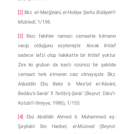
[2]
Bkz. el-Merğînânî,
el-Hidâye Şerhu Bidâyeti’l-
Mübtedî
, 1/196.
[3]
Bazı fakihler namazı cemaatle kılmanın
vacip olduğunu söylemiştir. Ancak ihtilaf
sadece lafzî olup hakikatte bir ihtilaf yoktur.
Zira iki grubun da kastı özürsüz bir şekilde
cemaati terk etmenin caiz olmayışıdır. Bkz.
Alâuddîn Ebu Bekir b. Mes’ûd el-Kâsânî,
Bedâiu’s-Sanâi’ fi Tertîbi’ş-Şerâi’
(Beyrut: Dâru’l-
Kutubi’l-İlmiyye, 1986), 1/155.
[4]
Ebû Abdillâh Ahmed b. Muhammed eş-
Şeybânî İbn Hanbel,
el-Müsned
(Beyrut: