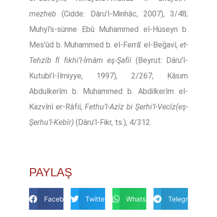
mezheb
(Cidde: Dâru’l-Minhâc, 2007), 3/48;
Muhyî’s-sünne Ebû Muhammed el-Hüseyn b.
Mes’ûd b. Muhammed b. el-Ferrâ’ el-Beğavî,
et-
Tehzîb fî fıkhi’l-İmâm eş-Şafiî
(Beyrut: Dâru’l-
Kutubi’l-İlmiyye, 1997), 2/267; Kâsım
Abdulkerîm b. Muhammed b. Abdilkerîm el-
Kazvînî er-Râfiî,
Fethu’l-Azîz bi Şerhi’l-Vecîz(eş-
Şerhu’l-Kebîr)
(Dâru’l-Fikr, ts.), 4/312.
PAYLAŞ
Facebook
Twitter
Whatsapp
Telegram