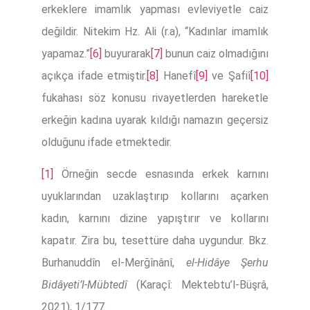
erkeklere imamlık yapması evleviyetle caiz
değildir. Nitekim Hz. Ali (r.a), “Kadınlar imamlık
yapamaz.”
[6]
buyurarak
[7]
bunun caiz olmadığını
açıkça ifade etmiştir.
[8]
Hanefî
[9]
ve Şafiî
[10]
fukahası söz konusu rivayetlerden hareketle
erkeğin kadına uyarak kıldığı namazın geçersiz
olduğunu ifade etmektedir.
[1]
Örneğin secde esnasında erkek karnını
uyuklarından uzaklaştırıp kollarını açarken
kadın, karnını dizine yapıştırır ve kollarını
kapatır. Zira bu, tesettüre daha uygundur. Bkz.
Burhanuddîn el-Merğînânî,
el-Hidâye Şerhu
Bidâyeti’l-Mübtedî
(Karaçî: Mektebtu’l-Büşrâ,
2021), 1/177.