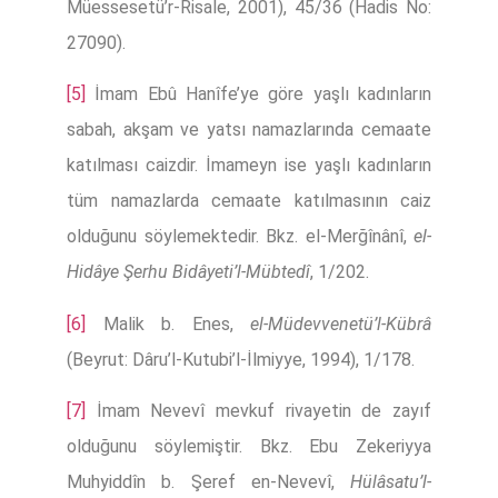
Müessesetü’r-Risale, 2001), 45/36 (Hadis No:
27090).
[5]
İmam Ebû Hanîfe’ye göre yaşlı kadınların
sabah, akşam ve yatsı namazlarında cemaate
katılması caizdir. İmameyn ise yaşlı kadınların
tüm namazlarda cemaate katılmasının caiz
olduğunu söylemektedir. Bkz. el-Merğînânî,
el-
Hidâye Şerhu Bidâyeti’l-Mübtedî
, 1/202.
[6]
Malik b. Enes,
el-Müdevvenetü’l-Kübrâ
(Beyrut: Dâru’l-Kutubi’l-İlmiyye, 1994), 1/178.
[7]
İmam Nevevî mevkuf rivayetin de zayıf
olduğunu söylemiştir. Bkz. Ebu Zekeriyya
Muhyiddîn b. Şeref en-Nevevî,
Hülâsatu’l-