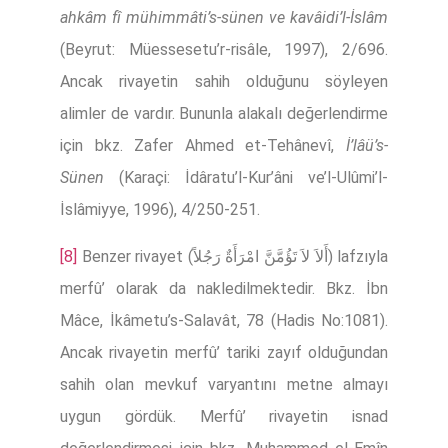
ahkâm fî mühimmâti’s-sünen ve kavâidi’l-İslâm
(Beyrut: Müessesetu’r-risâle, 1997), 2/696.
Ancak rivayetin sahih olduğunu söyleyen
alimler de vardır. Bununla alakalı değerlendirme
için bkz. Zafer Ahmed et-Tehânevî,
İ’lâü’s-
Sünen
(Karaçi: İdâratu’l-Kur’âni ve’l-Ulûmi’l-
İslâmiyye, 1996), 4/250-251.
[8]
Benzer rivayet (أَلاَ لاَ تَؤُمَّنَّ امْرَأَةٌ رَجُلاً) lafzıyla
merfû’ olarak da nakledilmektedir. Bkz. İbn
Mâce, İkâmetu’s-Salavât, 78 (Hadis No:1081).
Ancak rivayetin merfû’ tariki zayıf olduğundan
sahih olan mevkuf varyantını metne almayı
uygun gördük. Merfû’ rivayetin isnad