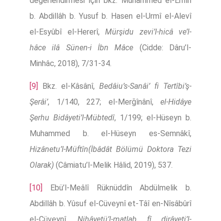
değerlendirmesi için bkz. Muhammed el-Emîn
b. Abdillâh b. Yusuf b. Hasen el-Urmî el-Alevî
el-Esyûbî el-Hererî,
Mürşidu zevi’l-hicâ ve’l-
hâce ilâ Sünen-i İbn Mâce
(Cidde: Dâru’l-
Minhâc, 2018), 7/31-34.
[9]
Bkz. el-Kâsânî,
Bedâiu’s-Sanâi’ fi Tertîbi’ş-
Şerâi’
, 1/140, 227; el-Merğînânî,
el-Hidâye
Şerhu Bidâyeti’l-Mübtedî
, 1/199; el-Hüseyn b.
Muhammed b. el-Hüseyn es-Semnâkî,
Hizânetu’l-Müftîn(İbâdât Bölümü Doktora Tezi
Olarak)
(Câmiatu’l-Melik Hâlid, 2019), 537.
[10]
Ebü’l-Meâlî Rüknüddîn Abdülmelik b.
Abdillâh b. Yûsuf el-Cüveynî et-Tâî en-Nîsâbûrî
el-Cüveynî,
Nihâyetü’l-matlab fî dirâyeti’l-