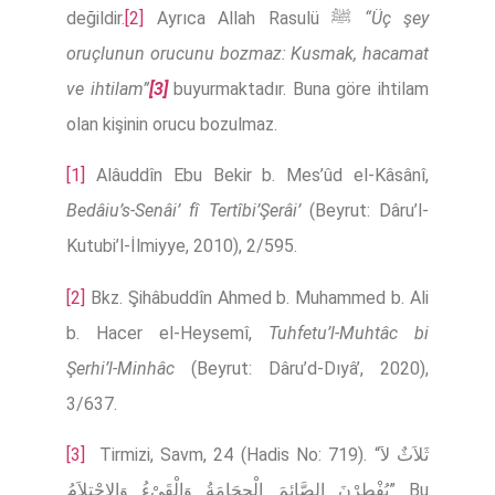
değildir.
[2]
Ayrıca Allah Rasulü ﷺ
“Üç şey
oruçlunun orucunu bozmaz: Kusmak, hacamat
ve ihtilam”
[3]
buyurmaktadır. Buna göre ihtilam
olan kişinin orucu bozulmaz.
[1]
Alâuddîn Ebu Bekir b. Mes’ûd el-Kâsânî,
Bedâiu’s-Senâi’ fî Tertîbi’Şerâi’
(Beyrut: Dâru’l-
Kutubi’l-İlmiyye, 2010), 2/595.
[2]
Bkz. Şihâbuddîn Ahmed b. Muhammed b. Ali
b. Hacer el-Heysemî,
Tuhfetu’l-Muhtâc bi
Şerhi’l-Minhâc
(Beyrut: Dâru’d-Dıyâ’, 2020),
3/637.
[3]
Tirmizi, Savm, 24 (Hadis No: 719). “ثَلاَثٌ لاَ
يُفْطِرْنَ الصَّائِمَ الْحِجَامَةُ وَالْقَىْءُ وَالاِحْتِلاَمُ” Bu