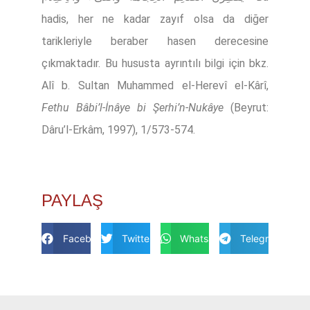
hadis, her ne kadar zayıf olsa da diğer
tarikleriyle beraber hasen derecesine
çıkmaktadır. Bu hususta ayrıntılı bilgi için bkz.
Alî b. Sultan Muhammed el-Herevî el-Kârî,
Fethu Bâbi’l-İnâye bi Şerhi’n-Nukâye
(Beyrut:
Dâru’l-Erkâm, 1997), 1/573-574.
PAYLAŞ
Facebook
Twitter
Whatsapp
Telegram