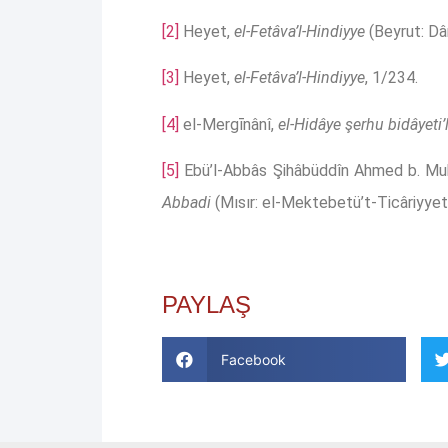
[2]
Heyet,
el-Fetâva’l-Hindiyye
(Beyrut: Dâr
[3]
Heyet,
el-Fetâva’l-Hindiyye
, 1/234.
[4]
el-Mergīnânî,
el-Hidâye şerhu bidâyeti
[5]
Ebü’l-Abbâs Şihâbüddîn Ahmed b. M
Abbadi
(Mısır: el-Mektebetü’t-Ticâriyyet
PAYLAŞ
Facebook