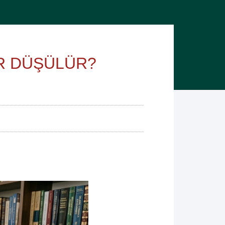
R DÜŞÜLÜR?