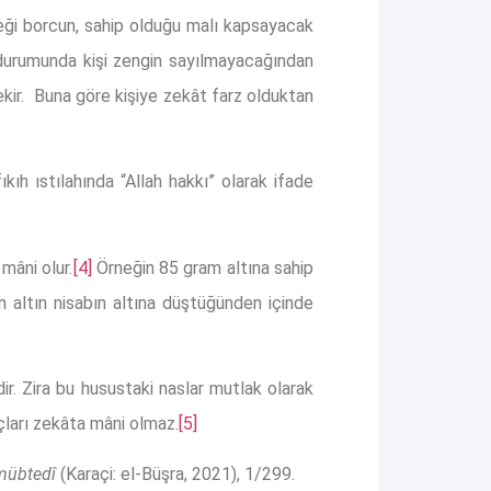
eği borcun, sahip olduğu malı kapsayacak
durumunda kişi zengin sayılmayacağından
kir. Buna göre kişiye zekât farz olduktan
ıkıh ıstılahında “Allah hakkı” olarak ifade
mâni olur.
[4]
Örneğin 85 gram altına sahip
n altın nisabın altına düştüğünden içinde
ir. Zira bu husustaki naslar mutlak olarak
çları zekâta mâni olmaz.
[5]
-mübtedî
(Karaçi: el-Büşra, 2021), 1/299.