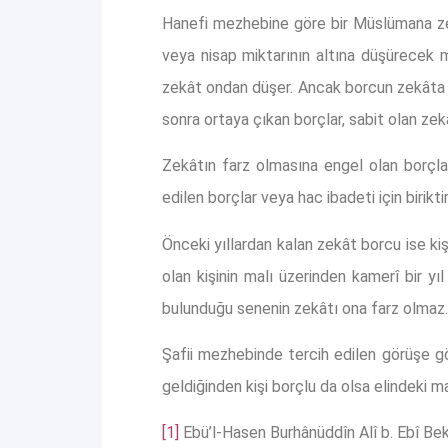
Hanefi mezhebine göre bir Müslümana zek
veya nisap miktarının altına düşürecek 
zekât ondan düşer. Ancak borcun zekâta m
sonra ortaya çıkan borçlar, sabit olan zek
Zekâtın farz olmasına engel olan borçlar, 
edilen borçlar veya hac ibadeti için birikt
Önceki yıllardan kalan zekât borcu ise kiş
olan kişinin malı üzerinden kamerî bir y
bulunduğu senenin zekâtı ona farz olmaz.
Şafii mezhebinde tercih edilen görüşe gör
geldiğinden kişi borçlu da olsa elindeki m
[1]
Ebü’l-Hasen Burhânüddîn Alî b. Ebî Bekr