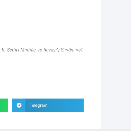
bi Şerhi’l-Minhâc ve havaşi’ş-Şirvâni ve’l-
Telegram