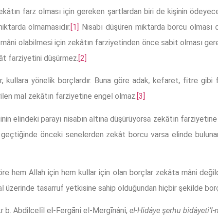
âtın farz olması için gereken şartlardan biri de kişinin ödeyec
miktarda olmamasıdır.
[1]
Nisabı düşüren miktarda borcu olması 
âni olabilmesi için zekâtın farziyetinden önce sabit olması gere
ât farziyetini düşürmez.
[2]
kullara yönelik borçlardır. Buna göre adak, kefaret, fitre gibi f
irilen mal zekâtın farziyetine engel olmaz.
[3]
inin elindeki parayı nisabın altına düşürüyorsa zekâtın farziyetine 
ıl geçtiğinde önceki senelerden zekât borcu varsa elinde buluna
e hem Allah için hem kullar için olan borçlar zekâta mâni değild
al üzerinde tasarruf yetkisine sahip olduğundan hiçbir şekilde bor
 b. Abdilcelîl el-Fergānî el-Mergīnânî,
el-Hidâye şerhu bidâyeti’l