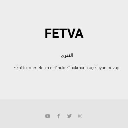
FETVA
الفتوى
Fıkhî bir meselenin dinî-hukukî hükmünü açıklayan cevap.