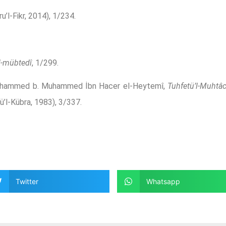
u’l-Fikr, 2014), 1/234.
’l-mübtedî
, 1/299.
uhammed b. Muhammed İbn Hacer el-Heytemî,
Tuhfetü’l-Muhtâc 
ü’l-Kübra, 1983), 3/337.
Twitter
Whatsapp