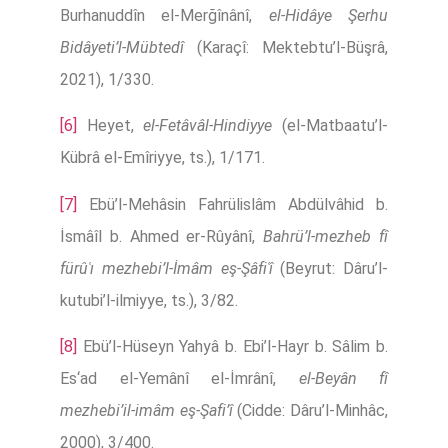
Burhanuddîn el-Merğînânî,
el-Hidâye Şerhu
Bidâyeti’l-Mübtedî
(Karaçî: Mektebtu’l-Büşrâ,
2021), 1/330.
[6]
Heyet,
el-Fetâvâl-Hindiyye
(el-Matbaatu’l-
Kübrâ el-Emîriyye, ts.), 1/171.
[7]
Ebü’l-Mehâsin Fahrülislâm Abdülvâhid b.
İsmâîl b. Ahmed er-Rûyânî,
Bahrü’l-mezheb fî
fürûʿı mezhebi’l-İmâm eş-Şâfiʿî
(Beyrut: Dâru’l-
kutubi’l-ilmiyye, ts.), 3/82.
[8]
Ebü’l-Hüseyn Yahyâ b. Ebi’l-Hayr b. Sâlim b.
Es‘ad el-Yemânî el-İmrânî,
el-Beyân fî
mezhebi’il-imâm eş-Şafi’î
(Cidde: Dâru’l-Minhâc,
2000), 3/400.