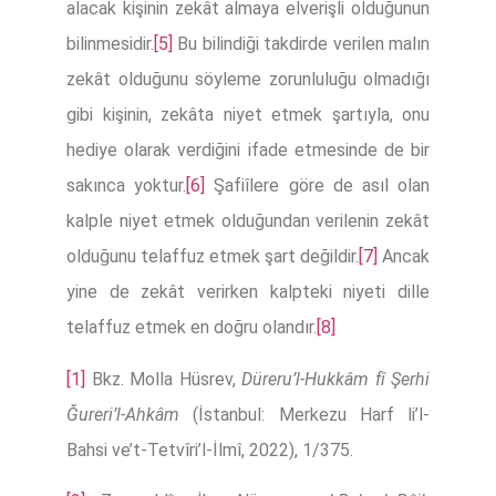
alacak kişinin zekât almaya elverişli olduğunun
bilinmesidir.
[5]
Bu bilindiği takdirde verilen malın
zekât olduğunu söyleme zorunluluğu olmadığı
gibi kişinin, zekâta niyet etmek şartıyla, onu
hediye olarak verdiğini ifade etmesinde de bir
sakınca yoktur.
[6]
Şafiîlere göre de asıl olan
kalple niyet etmek olduğundan verilenin zekât
olduğunu telaffuz etmek şart değildir.
[7]
Ancak
yine de zekât verirken kalpteki niyeti dille
telaffuz etmek en doğru olandır.
[8]
[1]
Bkz. Molla Hüsrev,
Düreru’l-Hukkâm fî Şerhi
Ğureri’l-Ahkâm
(İstanbul: Merkezu Harf li’l-
Bahsi ve’t-Tetvîri’l-İlmî, 2022), 1/375.