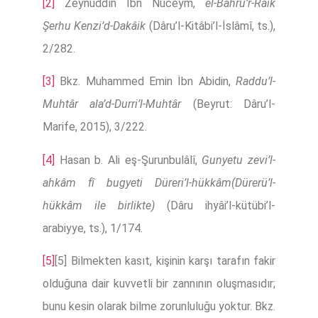
[2]
Zeynuddîn İbn Nüceym,
el-Bahru’r-Râik
Şerhu Kenzi’d-Dakâik
(Dâru’l-Kitâbi’l-İslâmî, ts.),
2/282.
[3]
Bkz. Muhammed Emin İbn Abidin,
Raddu’l-
Muhtâr ala’d-Durri’l-Muhtâr
(Beyrut: Dâru’l-
Marife, 2015), 3/222.
[4]
Hasan b. Ali eş-Şurunbulâlî,
Gunyetu zevi’l-
ahkâm fî bugyeti Düreri’l-hükkâm(Dürerü’l-
hükkâm ile birlikte)
(Dâru ihyâi’l-kütübi’l-
arabiyye, ts.), 1/174.
[5]
[5] Bilmekten kasıt, kişinin karşı tarafın fakir
olduğuna dair kuvvetli bir zannının oluşmasıdır;
bunu kesin olarak bilme zorunluluğu yoktur. Bkz.