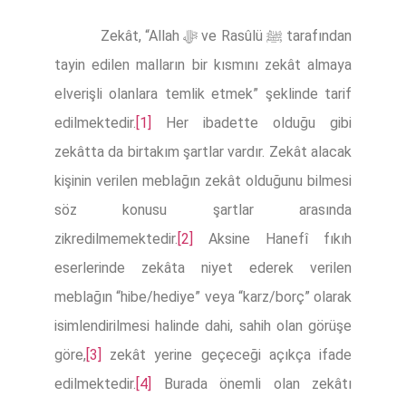
Zekât, “Allah ﷻ ve Rasûlü ﷺ tarafından
tayin edilen malların bir kısmını zekât almaya
elverişli olanlara temlik etmek” şeklinde tarif
edilmektedir.
[1]
Her ibadette olduğu gibi
zekâtta da birtakım şartlar vardır. Zekât alacak
kişinin verilen meblağın zekât olduğunu bilmesi
söz konusu şartlar arasında
zikredilmemektedir.
[2]
Aksine Hanefî fıkıh
eserlerinde zekâta niyet ederek verilen
meblağın “hibe/hediye” veya “karz/borç” olarak
isimlendirilmesi halinde dahi, sahih olan görüşe
göre,
[3]
zekât yerine geçeceği açıkça ifade
edilmektedir.
[4]
Burada önemli olan zekâtı