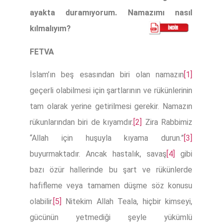
ayakta duramıyorum. Namazımı nasıl
kılmalıyım?
FETVA
İslam’ın beş esasından biri olan namazın
[1]
geçerli olabilmesi için şartlarının ve rükünlerinin
tam olarak yerine getirilmesi gerekir. Namazın
rükunlarından biri de kıyamdır.
[2]
Zira Rabbimiz
“Allah için huşuyla kıyama durun.”
[3]
buyurmaktadır. Ancak hastalık, savaş
[4]
gibi
bazı özür hallerinde bu şart ve rükünlerde
hafifleme veya tamamen düşme söz konusu
olabilir.
[5]
Nitekim Allah Teala, hiçbir kimseyi,
gücünün yetmediği şeyle yükümlü