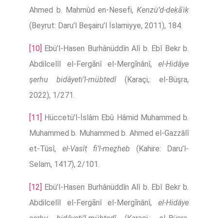
Ahmed b. Mahmûd en-Nesefi,
Kenzü’d-deḳāʾiḳ
(Beyrut: Daru’l Beşairu’l İslamiyye, 2011), 184.
[10]
Ebü’l-Hasen Burhânüddîn Alî b. Ebî Bekr b.
Abdilcelîl el-Fergānî el-Mergīnânî,
el-Hidâye
şerhu bidâyeti’l-mübtedî
(Karaçi,: el-Büşra,
2022), 1/271.
[11]
Hüccetü’l-İslâm Ebû Hâmid Muhammed b.
Muhammed b. Muhammed b. Ahmed el-Gazzâlî
et-Tûsî,
el-Vasîṭ fi’l-meẕheb
(Kahire: Daru’l-
Selam, 1417), 2/101.
[12]
Ebü’l-Hasen Burhânüddîn Alî b. Ebî Bekr b.
Abdilcelîl el-Fergānî el-Mergīnânî,
el-Hidâye