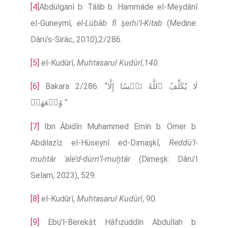
[4]
Abdülganî b. Tâlib b. Hammâde el-Meydânî
el-Guneymî,
el-Lübâb fî şerhi’l-Kitab
(Medine:
Dâru’s-Sirâc, 2010),2/286.
[5]
el-Kudûrî,
Muhtasarul Kudûrî,140.
[6]
Bakara 2/286. “لَا یُكَلِّفُ ٱللَّهُ نَفۡسًا إِلَّا
وُسۡعَهَاۚ “
[7]
İbn Âbidîn Muhammed Emîn b. Ömer b.
Abdilazîz el-Hüseynî ed-Dımaşkī,
Reddü’l-
muḥtâr ʿale’d-dürri’l-muḫtâr
(Dimeşk: Dâru’l
Selam, 2023), 529.
[8]
el-Kudûrî,
Muhtasarul Kudûrî
, 90.
[9]
Ebü’l-Berekât Hâfızüddîn Abdullah b.