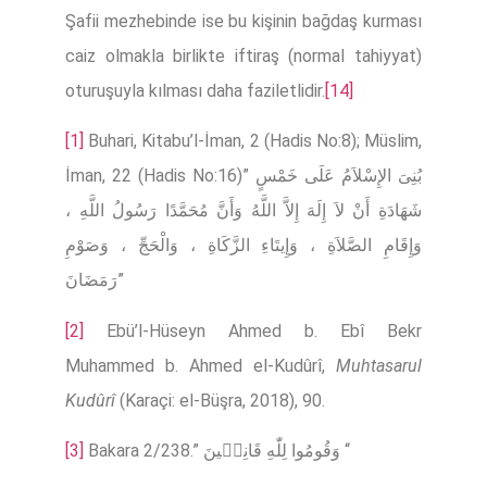
Şafii mezhebinde ise bu kişinin bağdaş kurması
caiz olmakla birlikte iftiraş (normal tahiyyat)
oturuşuyla kılması daha faziletlidir.
[14]
[1]
Buhari, Kitabu’l-İman, 2 (Hadis No:8); Müslim,
İman, 22 (Hadis No:16)” بُنِىَ الإِسْلاَمُ عَلَى خَمْسٍ
شَهَادَةِ أَنْ لاَ إِلَهَ إِلاَّ اللَّهُ وَأَنَّ مُحَمَّدًا رَسُولُ اللَّهِ ،
وَإِقَامِ الصَّلاَةِ ، وَإِيتَاءِ الزَّكَاةِ ، وَالْحَجِّ ، وَصَوْمِ
رَمَضَانَ”
[2]
Ebü’l-Hüseyn Ahmed b. Ebî Bekr
Muhammed b. Ahmed el-Kudûrî,
Muhtasarul
Kudûrî
(Karaçi: el-Büşra, 2018), 90.
[3]
Bakara 2/238.” وَقُومُوا لِلّٰهِ قَانِتٖينَ “