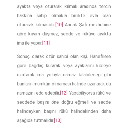
ayakta veya oturarak kılmak arasında tercih
hakkına sahip olmakla birlikte evlâ olan
oturarak kılmasıdır.
[10]
Ancak Şafi mezhebine
göre kıyam düşmez, secde ve rükûyu ayakta
ima ile yapar.
[11]
Sonuç olarak özür sahibi olan kişi, Hanefilere
göre bağdaş kurarak veya ayaklarını kıbleye
uzatarak ima yoluyla namaz kılabileceği gibi
bunların mümkün olmaması halinde uzanarak da
namazını eda edebilir.
[12]
Yapabiliyorsa rükû ve
secdede başını öne doğru eğmeli ve secde
halindeyken başını rükû halindekinden daha
aşağıda tutmalıdır.
[13]