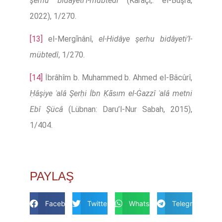
şerhu bidâyeti’l-mübtedî
(Karaçi,: el-Büşra,
2022), 1/270.
[13]
el-Mergīnânî,
el-Hidâye şerhu bidâyeti’l-
mübtedî
, 1/270.
[14]
İbrâhîm b. Muhammed b. Ahmed el-Bâcûrî,
Ḥâşiye ʿalâ Şerḥi İbn Ḳāsım el-Ġazzî ʿalâ metni
Ebî Şücâ
(Lübnan: Daru’l-Nur Sabah, 2015),
1/404.
PAYLAŞ
Facebook
Twitter
Whatsapp
Telegram