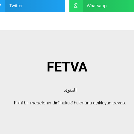
Twitter
Whatsapp
FETVA
الفتوى
Fıkhî bir meselenin dinî-hukukî hükmünü açıklayan cevap.