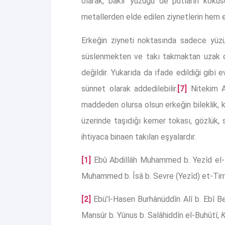
olarak, bakır yüzüğü de putların kokusu
metallerden elde edilen ziynetlerin hem e
Erkeğin ziyneti noktasında sadece yüzüğe
süslenmekten ve takı takmaktan uzak d
değildir. Yukarıda da ifade edildiği gibi
sünnet olarak addedilebilir.
[7]
Nitekim A
maddeden olursa olsun erkeğin bileklik, ko
üzerinde taşıdığı kemer tokası, gözlük, s
ihtiyaca binaen takılan eşyalardır.
[1]
Ebû Abdillâh Muhammed b. Yezîd el-
Muhammed b. Îsâ b. Sevre (Yezîd) et-Tir
[2]
Ebü’l-Hasen Burhânüddîn Alî b. Ebî Be
Mansûr b. Yûnus b. Salâhiddîn el-Buhûtî,
K