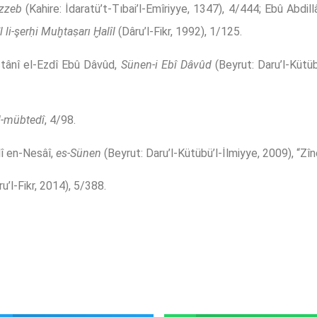
ezzeb
(Kahire: İdaratü’t-Tıbai’l-Emîriyye, 1347), 4/444; Ebû 
l li-şerḥi Muḫtaṣarı Ḫalîl
(Dâru’l-Fikr, 1992), 1/125.
stânî el-Ezdî Ebû Dâvûd,
Sünen-i Ebî Dâvûd
(Beyrut: Daru’l-Kütüb
’l-mübtedî
, 4/98.
î en-Nesâî,
es-Sünen
(Beyrut: Daru’l-Kütübü’l-İlmiyye, 2009), “Zîn
u’l-Fikr, 2014), 5/388.