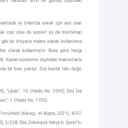
efi fukahası altın ve gümüş dışındaki
mektedir ki İslam’da erkek için asıl olan
zük caiz olsa da sünnet ya da müstehap
ibi bir ihtiyaca mebni olarak kullanılırsa
ür olarak kullanmıştır. Buna göre hangi
dir. Kişinin süslenme dışındaki maksatlarla
a bir beis yoktur. Zira bunlar takı değil,
9), “Libâs”, 19. (Hadis No: 3595); Ebû Îsâ
as”, 1. (Hadis No: 1720)
’l-mübtedî
(Karaçi,: el-Büşra, 2021), 4/97;
), 2/238; Ebû Zekeriyyâ Yahyâ b. Şeref b.