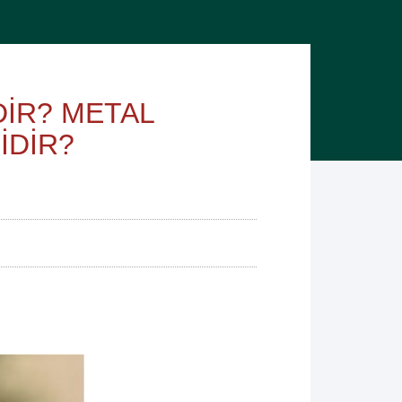
İR? METAL
İDİR?