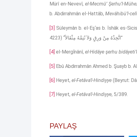
Mürî en-Nevevî,
el-Mecmû’ Şerhu’l-Müh
b. Abdirrahmân el-Hattâb,
Mevâhibü’l-celî
[3]
Süleymân b. el-Eş‘as b. İshâk es-Sici
4223) “اتَّخِذْهُ مِنْ وَرِقٍ وَلاَ تُتِمَّهُ مِثْقَالاً”
[4]
el-Mergīnânî,
el-Hidâye şerhu bidâyeti
[5]
Ebû Abdirrahmân Ahmed b. Şuayb b. Al
[6]
Heyet,
el-Fetâva’l-Hindiyye
(Beyrut: Dâr
[7]
Heyet,
el-Fetâva’l-Hindiyye
, 5/389.
PAYLAŞ