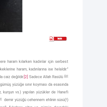
lere haram kılarken kadınlar için serbest
 caiz değildir.
[2]
Sadece Allah Rasûlü ﷺ
 gümüş yüzüğe sınır koyması da esasında
, kurşun vs.) yapılan yüzükler de Hanefi