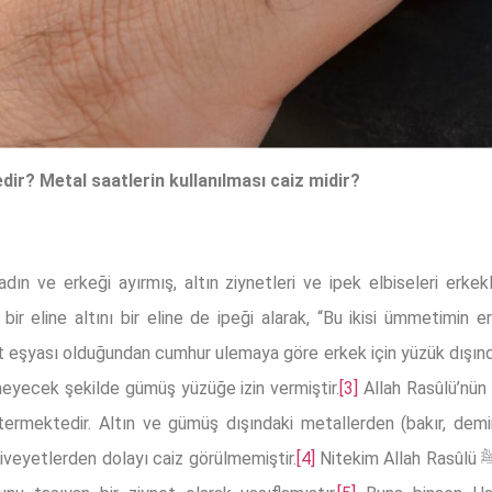
ir? Metal saatlerin kullanılması caiz midir?
n ve erkeği ayırmış, altın ziynetleri ve ipek elbiseleri erkek
t eşyası olduğundan cumhur ulemaya göre erkek için yüzük dışında
çmeyecek şekilde gümüş yüzüğe izin vermiştir.
[3]
Allah Rasûlü’nün
ermektedir. Altın ve gümüş dışındaki metallerden (bakır, demir
llah Rasûlü’nden ﷺ gelen riveyetlerden dolayı caiz görülmemiştir.
[4]
Nitekim Allah Rasûlü ﷺ demir yüzüğü cehennem ehlinin süsü(!)