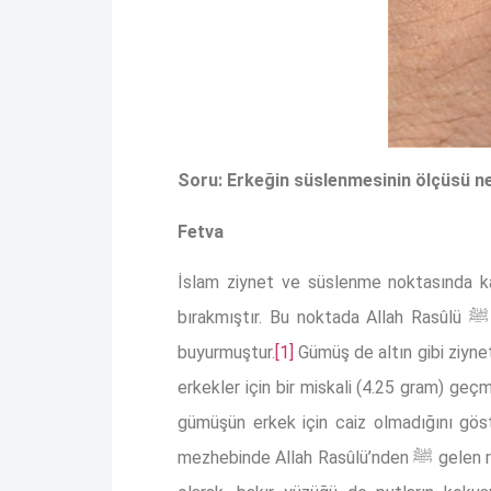
Soru: Erkeğin süslenmesinin ölçüsü ned
Fetva
İslam ziynet ve süslenme noktasında kadı
bırakmıştır. Bu noktada Allah Rasûlü ﷺ bir eline altını bir eline de ipeği alarak, “Bu ikisi ümmetimin erkeklerine haram, kadınlarına ise helaldir.”
buyurmuştur.
[1]
Gümüş de altın gibi ziyne
erkekler için bir miskali (4.25 gram) ge
gümüşün erkek için caiz olmadığını göst
mezhebinde A