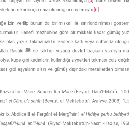
nu taşıyan bir ziynet olarak vasıflamıştır.
[5]
Buna binaen Han
rkek hem kadın için caiz olmadığını söylemiştir.
[6]
 izin verilip bunun da bir miskal ile sınırlandırılması göster
urmaktır. Hanefi mezhebine göre bir miskale kadar gümüş yü
 evla olan yüzük takmamaktır. Sadece kadı veya sultanda olduğu g
llah Rasûlü
ﷺ
de taktığı yüzüğü devlet başkanı vasfıyla müh
lye, küpe gibi kadınların kullandığı ziynetleri takması caiz değil
aat gibi eşyaların altın ve gümüş dışındaki metallerden olmasınd
Kazvinî İbn Mâce,
Sünen-i İbn Mâce
(Beyrut: Dâru’l-Ma’rife, 200
mizî,
el-Câmiʿu’ṣ-ṣaḥîḥ
(Beyrut: el-Mektebetü’l-Asriyye, 2008), “Lib
kr b. Abdilcelîl el-Fergānî el-Mergīnânî,
el-Hidâye şerhu bidâyeti
eşşâfü’l-ḳınâʿ ʿani’l-İḳnâʿ.
(Riyad: Mektebetü’n-Nasri’l-Hadîse, 1968