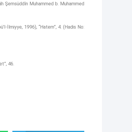
Abdillâh Şemsüddîn Muhammed b. Muhammed
ü’l-İlmiyye, 1996), “Hatem”, 4. (Hadis No:
et”, 46.