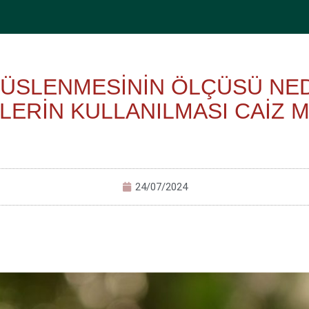
SÜSLENMESİNİN ÖLÇÜSÜ NED
LERİN KULLANILMASI CAİZ M
24/07/2024