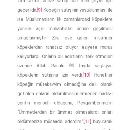
Zira tazmin ancak satışı caiz olan şeyler için
geçerlidir.
[9]
Köpeğin satışının yasaklanması ile
ise Müslümanların ilk zamanlardaki köpeklere
yönelik aşırı muhabbetin önüne geçilmesi
amaçlanmıştır. Zira eve gelen misafirler
köpeklerden rahatsız oluyor, eziyete maruz
kalıyorlardı. Onların bu adetlerini terk etmeleri
üzerine Allah Rasulü ﷺ fayda sağlayan
köpeklerin satışına izin verdi.
[10]
Hanefiler
köpeğin mütekavvim olmadığına delil olarak
getirilen onların öldürülmesini emreden hadis-i
şerifin mensuh olduğunu, Peygamberimiz’in
“Ümmetlerden bir ümmet olmasalardı onları
öldürmenize müsaade ederdim.”
[11]
buyurarak