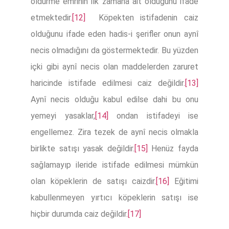
öldürme emrinin ilk zamana ait olduğunu ifade
etmektedir.
[12]
Köpekten istifadenin caiz
olduğunu ifade eden hadis-i şerifler onun aynî
necis olmadığını da göstermektedir. Bu yüzden
içki gibi aynî necis olan maddelerden zaruret
haricinde istifade edilmesi caiz değildir.
[13]
Aynî necis olduğu kabul edilse dahi bu onu
yemeyi yasaklar,
[14]
ondan istifadeyi ise
engellemez. Zira tezek de aynî necis olmakla
birlikte satışı yasak değildir.
[15]
Henüz fayda
sağlamayıp ileride istifade edilmesi mümkün
olan köpeklerin de satışı caizdir.
[16]
Eğitimi
kabullenmeyen yırtıcı köpeklerin satışı ise
hiçbir durumda caiz değildir.
[17]