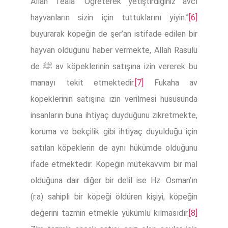
Allah Teala “Öğreterek yetiştirdiğiniz avcı
hayvanların sizin için tuttuklarını yiyin.”
[6]
buyurarak köpeğin de şer’an istifade edilen bir
hayvan olduğunu haber vermekte, Allah Rasulü
de ﷺ av köpeklerinin satışına izin vererek bu
manayı tekit etmektedir.
[7]
Fukaha av
köpeklerinin satışına izin verilmesi hususunda
insanların buna ihtiyaç duyduğunu zikretmekte,
koruma ve bekçilik gibi ihtiyaç duyulduğu için
satılan köpeklerin de aynı hükümde olduğunu
ifade etmektedir. Köpeğin mütekavvim bir mal
olduğuna dair diğer bir delil ise Hz. Osman’ın
(r.a) sahipli bir köpeği öldüren kişiyi, köpeğin
değerini tazmin etmekle yükümlü kılmasıdır.
[8]