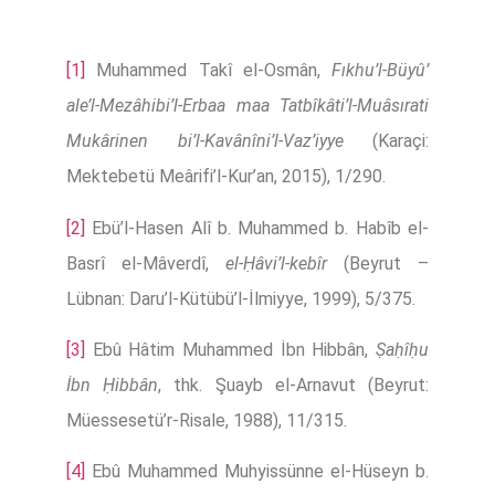
[1]
Muhammed Takî el-Osmân,
Fıkhu’l-Büyû’
ale’l-Mezâhibi’l-Erbaa maa Tatbîkâti’l-Muâsırati
Mukârinen bi’l-Kavânîni’l-Vaz’iyye
(Karaçi:
Mektebetü Meârifi’l-Kur’an, 2015), 1/290.
[2]
Ebü’l-Hasen Alî b. Muhammed b. Habîb el-
Basrî el-Mâverdî,
el-Ḥâvi’l-kebîr
(Beyrut –
Lübnan: Daru’l-Kütübü’l-İlmiyye, 1999), 5/375.
[3]
Ebû Hâtim Muhammed İbn Hibbân,
Ṣaḥîḥu
İbn Ḥibbân
, thk. Şuayb el-Arnavut (Beyrut:
Müessesetü’r-Risale, 1988), 11/315.
[4]
Ebû Muhammed Muhyissünne el-Hüseyn b.