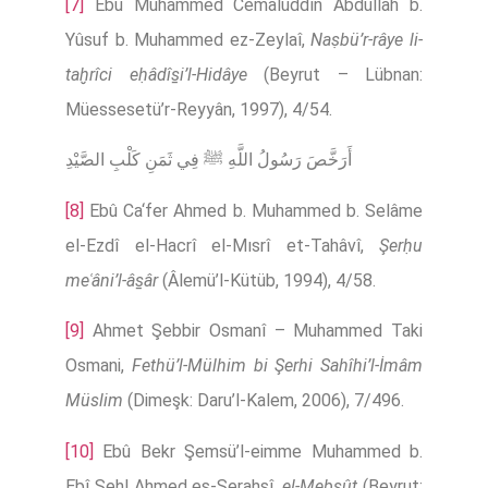
[7]
Ebû Muhammed Cemâlüddîn Abdullāh b.
Yûsuf b. Muhammed ez-Zeylaî,
Naṣbü’r-râye li-
taḫrîci eḥâdîs̱i’l-Hidâye
(Beyrut – Lübnan:
Müessesetü’r-Reyyân, 1997), 4/54.
أَرَخَّصَ رَسُولُ اللَّهِ ﷺ فِي ثَمَنِ كَلْبِ الصَّيْدِ
[8]
Ebû Ca‘fer Ahmed b. Muhammed b. Selâme
el-Ezdî el-Hacrî el-Mısrî et-Tahâvî,
Şerḥu
meʿâni’l-âs̱âr
(Âlemü’l-Kütüb, 1994), 4/58.
[9]
Ahmet Şebbir Osmanî – Muhammed Taki
Osmani,
Fethü’l-Mülhim bi Şerhi Sahîhi’l-İmâm
Müslim
(Dimeşk: Daru’l-Kalem, 2006), 7/496.
[10]
Ebû Bekr Şemsü’l-eimme Muhammed b.
Ebî Sehl Ahmed es-Serahsî,
el-Mebsûṭ
(Beyrut: