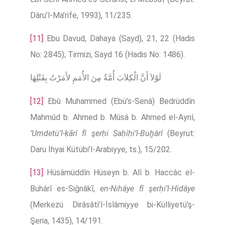
Dâru’l-Ma’rife, 1993), 11/235.
[11]
Ebu Davud, Dahaya (Sayd), 21, 22 (Hadis
No: 2845); Tirmizi, Sayd 16 (Hadis No: 1486).
لَوْلاَ أَنَّ الْكِلاَبَ أُمَّةٌ مِنَ الأُمَمِ لأَمَرْتُ بِقَتْلِهَا
[12]
Ebû Muhammed (Ebü’s-Senâ) Bedrüddîn
Mahmûd b. Ahmed b. Mûsâ b. Ahmed el-Aynî,
’Umdetü’l-ḳārî fî şerḥi Ṣaḥîḥi’l-Buḫârî
(Beyrut:
Daru İhyai Kütübi’l-Arabiyye, ts.), 15/202.
[13]
Hüsâmüddîn Hüseyn b. Alî b. Haccâc el-
Buhârî es-Siğnâkī,
en-Nihâye fî şerḥi’l-Hidâye
(Merkezü Dirâsâti’l-İslâmiyye bi-Külliyetü’ş-
Şeria, 1435), 14/191.