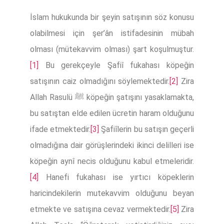
İslam hukukunda bir şeyin satışının söz konusu
olabilmesi için şer’ân istifadesinin mübah
olması (mütekavvim olması) şart koşulmuştur.
[1]
Bu gerekçeyle Şafiî fukahası köpeğin
satışının caiz olmadığını söylemektedir.
[2]
Zira
Allah Rasulü ﷺ köpeğin şatışını yasaklamakta,
bu satıştan elde edilen ücretin haram olduğunu
ifade etmektedir.
[3]
Şafiîlerin bu satışın geçerli
olmadığına dair görüşlerindeki ikinci delilleri ise
köpeğin aynî necis olduğunu kabul etmeleridir.
[4]
Hanefi fukahası ise yırtıcı köpeklerin
haricindekilerin mutekavvim olduğunu beyan
etmekte ve satışına cevaz vermektedir.
[5]
Zira