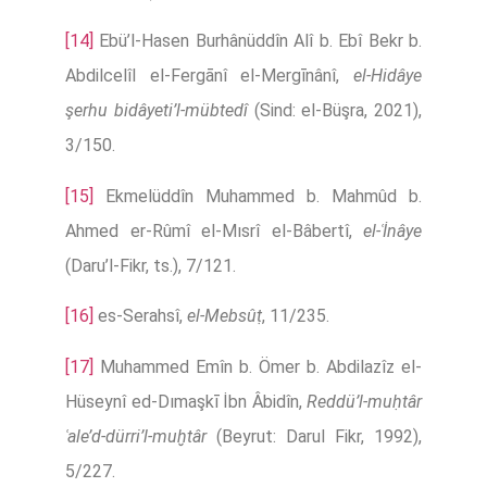
[14]
Ebü’l-Hasen Burhânüddîn Alî b. Ebî Bekr b.
Abdilcelîl el-Fergānî el-Mergīnânî,
el-Hidâye
şerhu bidâyeti’l-mübtedî
(Sind: el-Büşra, 2021),
3/150.
[15]
Ekmelüddîn Muhammed b. Mahmûd b.
Ahmed er-Rûmî el-Mısrî el-Bâbertî,
el-ʿİnâye
(Daru’l-Fikr, ts.), 7/121.
[16]
es-Serahsî,
el-Mebsûṭ
, 11/235.
[17]
Muhammed Emîn b. Ömer b. Abdilazîz el-
Hüseynî ed-Dımaşkī İbn Âbidîn,
Reddü’l-muḥtâr
ʿale’d-dürri’l-muḫtâr
(Beyrut: Darul Fikr, 1992),
5/227.