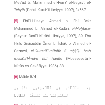
Mes‘ûd b. Muhammed el-Ferrâ’ el-Begavî,
et-
Tehẕîb
(Dar’ul-Kutub’il-İlmiyye, 1997), 3/567.
[5]
Ebü’l-Hüseyn Ahmed b. Ebî Bekr
Muhammed b. Ahmed el-Kudûrî,
el-Muḫtaṣar
(Beyrut: Darü’l-Kütübi’l-İlmiyye, 1997), 89; Ebû
Hafs Sirâcüddîn Ömer b. İshâk b. Ahmed el-
Gaznevî,
el-Ġurretü’l-münîfe fî taḥḳīḳi baʿżı
mesâʾili’l-İmâm Ebî Ḥanîfe
(Müessesetü’l-
Kütüb es-Sekâfiyye, 1986), 88.
[6]
Mâide 5/4.
وَمَا عَلَّمۡتُم مِّنَ ٱلۡجَوَارِحِ مُكَلِّبِینَ
تُعَلِّمُونَهُنَّ مِمَّا عَلَّمَكُمُ ٱللَّهُۖ