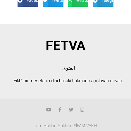
Facebook
Twitter
Whatsapp
Telegram
FETVA
الفتوى
Fıkhî bir meselenin dinî-hukukî hükmünü açıklayan cevap.
Tüm Hakları Saklıdır. #İFAM VAKFI