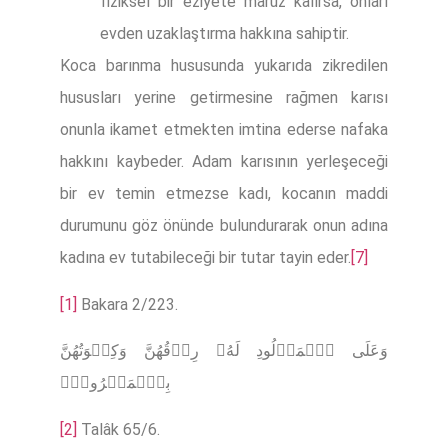
fiziksel bir eziyete maruz kalırsa, onları
evden uzaklaştırma hakkına sahiptir.
Koca barınma hususunda yukarıda zikredilen
hususları yerine getirmesine rağmen karısı
onunla ikamet etmekten imtina ederse nafaka
hakkını kaybeder. Adam karısının yerleşeceği
bir ev temin etmezse kadı, kocanın maddi
durumunu göz önünde bulundurarak onun adına
kadına ev tutabileceği bir tutar tayin eder.
[7]
[1]
Bakara 2/223.
وَعَلَى ٱلۡمَوۡلُودِ لَهُۥ رِزۡقُهُنَّ وَكِسۡوَتُهُنَّ
بِٱلۡمَعۡرُوفِۚ
[2]
Talâk 65/6.