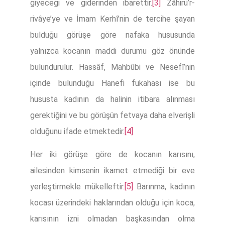
giyeceği ve giderinden ibarettir.
[3]
Zâhirü’r-
rivâye’ye ve İmam Kerhî’nin de tercihe şayan
bulduğu görüşe göre nafaka hususunda
yalnızca kocanın maddi durumu göz önünde
bulundurulur. Hassâf, Mahbûbi ve Nesefî’nin
içinde bulunduğu Hanefi fukahası ise bu
hususta kadının da halinin itibara alınması
gerektiğini ve bu görüşün fetvaya daha elverişli
olduğunu ifade etmektedir.
[4]
Her iki görüşe göre de kocanın karısını,
ailesinden kimsenin ikamet etmediği bir eve
yerleştirmekle mükelleftir.
[5]
Barınma, kadının
kocası üzerindeki haklarından olduğu için koca,
karısının izni olmadan başkasından olma