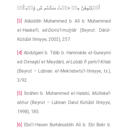
أَسۡكِنُوهُنَّ مِنۡ حَیۡثُ سَكَنتُم مِّن وُجۡدِكُمۡ
[3]
Alâüddîn Muhammed b. Alî b. Muhammed
el-Haskefî,
ed-Dürrü’l-muḫtâr
(Beyrut: Dârül-
Kütübil İlmiyye, 2002), 257.
[4]
Abdülganî b. Tâlib b. Hammâde el-Guneymî
ed-Dımaşkī el-Meydânî,
el-Lübâb fî şerhi’l-Kitab
(Beyrut – Lübnan: el-Mektebetü’l-İlmiyye, ts.),
3/92.
[5]
İbrâhim b. Muhammed el-Halebî,
Mülteḳa’l-
ebḥur
(Beyrut – Lübnan: Darul Kütübil İlmiyye,
1998), 185.
[6]
Ebü’l-Hasen Burhânüddîn Alî b. Ebî Bekr b.