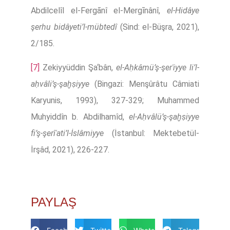
Abdilcelîl el-Fergānî el-Mergīnânî,
el-Hidâye
şerhu bidâyeti’l-mübtedî
(Sind: el-Büşra, 2021),
2/185.
[7]
Zekiyyüddin Şa‘bân,
el-Aḥkâmü’ş-şerʿiyye li’l-
aḥvâli’ş-şaḫṣiyye
(Bingazi: Menşûrâtu Câmiati
Karyunis, 1993), 327-329; Muhammed
Muhyiddîn b. Abdilhamîd,
el-Aḥvâlü’ş-şaḫṣiyye
fi’ş-şerîʿati’l-İslâmiyye
(İstanbul: Mektebetül-
İrşâd, 2021), 226-227.
PAYLAŞ